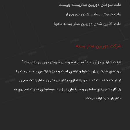
علت سوختن دوربین مداربسته چیست
علت خاموش روشن شدن دی وی ار
علت آفلاین شدن دوربین مدار بسته داهوا
شرکت دوربین مدار بسته
شرکت تـارتـن دژ آریـانـا ” نمـایـنده رسمـی
فـروش دوربیـن مدار بسته”
بـرندهای هایک ویژن، داهوا و تیاندی است و نـیز با ارائـه‌ی مـحصـولات بـا
کیـفیـت، خدمـات نصـب و راه‌اندازی، پشتیبانی فنـی و مشاوره تخصصی و
رایـگان، تـجربه‌ای مطمئـن و حـرفـه‌ای در زمینه سیستم‌های نظارت تصویری به
مشتریان خود ارائه می‌دهد.