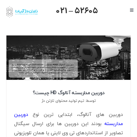
Ski
021 – 52605
Toggle
t
Navigation
conten
صفحه اصلی
گرنداستریم
یالینک
میکروتیک
هایک ویژن
داهوا
دوربین مداربسته آنالوگ HD چیست؟
تیاندی
توسط: تیم تولید محتوای تارتن دژ
درباره ما
دوربین های آنالوگ، ابتدایی ترین نوع
دوربین
مداربسته
بودند این دوربین ها برای ارسال سیگنال
تصاویر از استانداردهای تی وی لاینی یا همان تلویزیونی