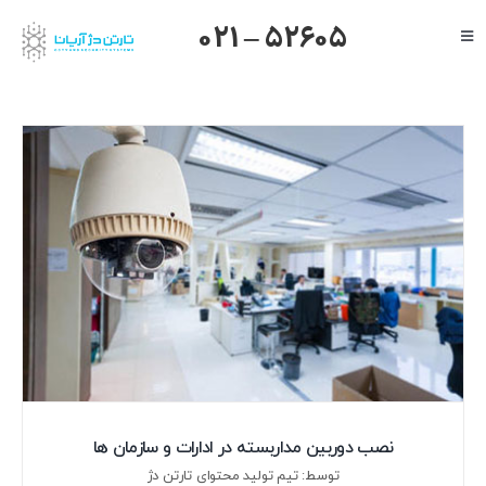
Ski
021 – 52605
Toggle
t
Navigation
conten
صفحه اصلی
گرنداستریم
یالینک
میکروتیک
هایک ویژن
داهوا
تیاندی
درباره ما
نصب دوربین مداربسته در ادارات و سازمان ها
توسط: تیم تولید محتوای تارتن دژ