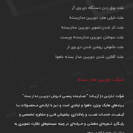
علت بوق زدن دستگاه دی وی آر
علت خرابی هارد دوربین مداربسته
علت تار شدن تصویر دوربین مداربسته
علت سوختن دوربین مداربسته چیست
علت خاموش روشن شدن دی وی ار
علت آفلاین شدن دوربین مدار بسته داهوا
شرکت دوربین مدار بسته
شرکت تـارتـن دژ آریـانـا ” نمـایـنده رسمـی
فـروش دوربیـن مدار بسته”
بـرندهای هایک ویژن، داهوا و تیاندی است و نـیز با ارائـه‌ی مـحصـولات بـا
کیـفیـت، خدمـات نصـب و راه‌اندازی، پشتیبانی فنـی و مشاوره تخصصی و
رایـگان، تـجربه‌ای مطمئـن و حـرفـه‌ای در زمینه سیستم‌های نظارت تصویری به
مشتریان خود ارائه می‌دهد.