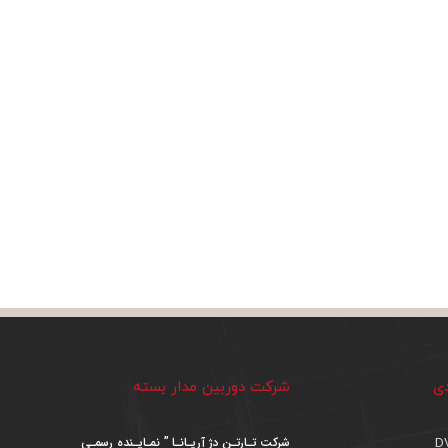
دی
شرکت دوربین مدار بسته
شرکت تـارتـن دژ آریـانـا ” نمـایـنده رسمـی