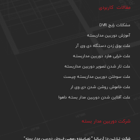
مقالات کاربردی
مشکلات رایج DVR
آموزش دوربین مداربسته
علت بوق زدن دستگاه دی وی آر
علت خرابی هارد دوربین مداربسته
علت تار شدن تصویر دوربین مداربسته
علت سوختن دوربین مداربسته چیست
علت خاموش روشن شدن دی وی ار
علت آفلاین شدن دوربین مدار بسته داهوا
شرکت دوربین مدار بسته
شرکت تـارتـن دژ آریـانـا ” نمـایـنده رسمـی
فـروش دوربیـن مدار بسته”