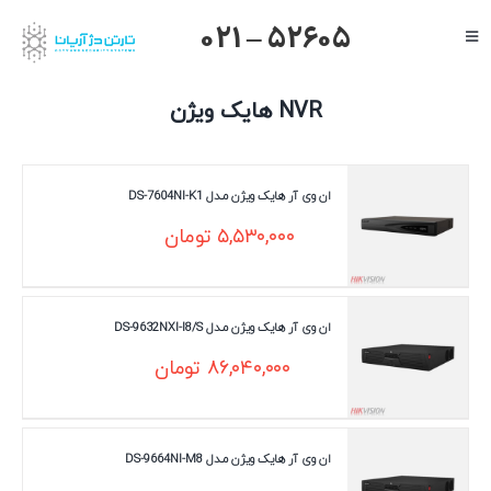
Ski
021 – 52605
Toggle
t
Navigation
conten
صفحه اصلی
NVR هایک ویژن
گرنداستریم
یالینک
ان وی آر هایک ویژن مـدل DS-7604NI-K1
میکروتیک
۵,۵۳۰,۰۰۰
تومان
هایک ویژن
داهوا
ان وی آر هایک ویژن مـدل DS-9632NXI-I8/S
تیاندی
۸۶,۰۴۰,۰۰۰
تومان
درباره ما
ان وی آر هایک ویژن مـدل DS-9664NI-M8