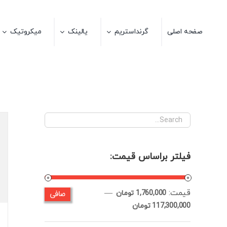
Ski
t
صفحه اصلی
گرنداستریم
یالینک
میکروتیک
conten
فیلتر براساس قیمت:
قيمت:
—
صافی
حداقل
حداكثر
1,760,000 تومان
117,300,000 تومان
قیمت
قيمت