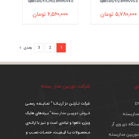
Spec:I3/E/Y/C/H/2.8mm/V4.0
Spec:I3/E/Y/2.8mm/V5.0
۵,۷۸۰,۰۰۰
تومان
۶,۵۶۰,۰۰۰
تومان
1
2
3
بعدی
دی
شرکت دوربین مدار بسته
شرکت تـارتـن دژ آریـانـا ” نمـایـنده رسمـی
فـروش دوربیـن مدار بسته”
بـرندهای هایک
داربسته
ویژن، داهوا و تیاندی است و نـیز با ارائـه‌ی
تگاه دی وی آر
مـحصـولات بـا کیـفیـت، خدمـات نصـب و
دوربین مداربسته