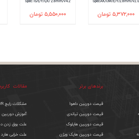
Spec: I5/E/Y/QX/ 2.8mm/V4.2
Spec:AK/I3W/E/Y/2.8mm/V2.0
۵,۳۷۲,۰۰۰
تومان
۵,۵۵۰,۰۰۰
تومان
برندهای برتر
مقالات کاربر
قیمت دوربین داهوا
مشکلات رایج DVR
قیمت دوربین تیاندی
آموزش دوربین م
قیمت دوربین هایلوک
علت بوق زدن دس
ه
قیمت دوربین هایک ویژن
علت خرابی هارد 