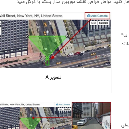
غاز کنید. مراحل طراحی نقشه دوربین مدار بسته با گوگل مپ:
وربین ها”
نند
تصویر A
مای