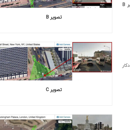
 B
تصویر B
I به طور خودکار
تصویر C