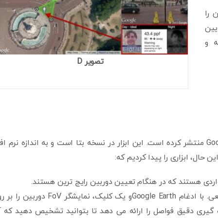
PPF / PPM دوربین را
یین
 فاصله و
تصویر D
Pelco یک ابزار طراحی دوربین رایگان با ادغام Google Earth منتشر کرده است. این ابزار در نسخه بتا است و به اندازه نرم ا
واردی هستند که در هنگام تعیین دوربین رایج ترین هستند.
نمایش قرار دادن واقع بینانه در ساختمان های واقعی. با ادغام Google Earthو یک کلیک، نمایشگر FoV د
ه گیری دقیق فواصل را ارائه می دهد تا بتوانید تشخیص دهید که آ