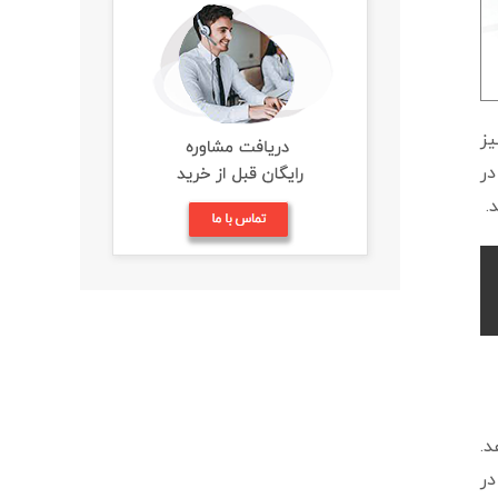
یز
ر
.
د.
در