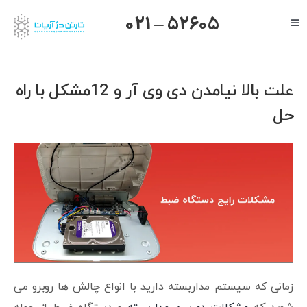
Ski
021 – 52605
Toggle
t
Navigation
conten
صفحه اصلی
گرنداستریم
علت بالا نیامدن دی وی آر و 12مشکل با راه
یالینک
حل
میکروتیک
هایک ویژن
داهوا
تیاندی
درباره ما
زمانی که سیستم مداربسته دارید با انواع چالش ها روبرو می