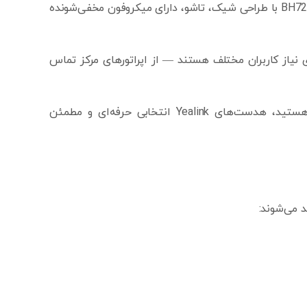
3. سری BH (بلوتوث): برای استفاده با موبایل و لپ‌تاپ – مدل‌هایی مانند BH72 با طراحی شیک، تاشو، دارای میکروفون مخفی‌شونده
نیاز کاربران مختلف هستند — از اپراتورهای مرکز تماس
اگر به‌دنبال ترکیب راحتی، کیفیت و سازگاری با سیستم‌های VoIP هستید، هدست‌های Yealink انتخابی حرفه‌ای و مطمئن