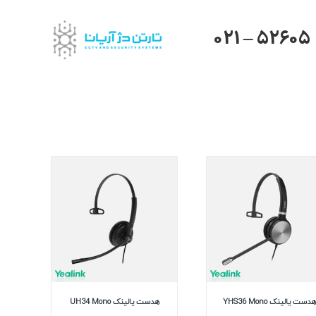
021 – 52605
هدست یالینک YHS36 Mono
هدست یالینک UH34 Mono