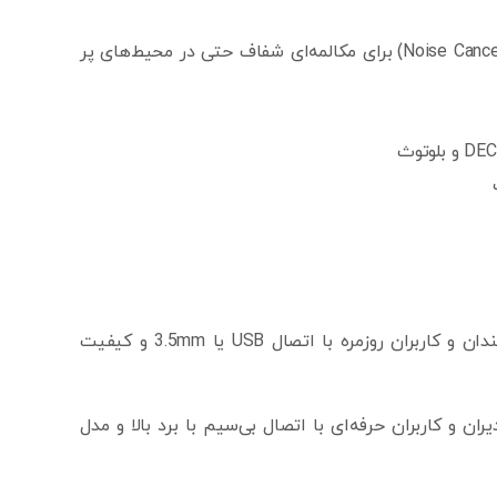
🎧 کیفیت صدای HD: مجهز به فناوری حذف نویز محیط (Noise Cancellation) برای مکالمه‌ای شفاف حتی در محیط‌های پر
1. سری UH (سیمی – USB): مدل‌های UH34، UH36 — مخصوص کارمندان و کاربران روزمره با اتصال USB یا 3.5mm و کیفیت
D): مدل‌های WH62، WH66 — مناسب مدیران و کاربران حرفه‌ای با اتصال بی‌سیم با برد بالا و مدل