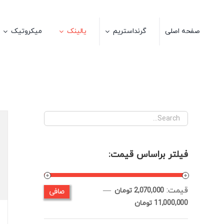
Ski
t
صفحه اصلی
گرنداستریم
یالینک
میکروتیک
conten
فیلتر براساس قیمت:
قيمت:
—
صافی
حداقل
حداكثر
2,070,000 تومان
11,000,000 تومان
قیمت
قيمت