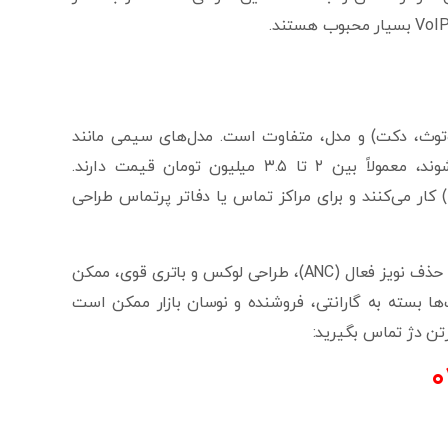
ت‌های یالینک در بازار ایران بسته به نوع اتصال (USB، بلوتوث، دکت) و مدل، متفاوت است. مدل‌های سیمی مانند
Yealink UH36 که از طریق USB یا جک ۳.۵ میلی‌متری متصل می‌شوند، معمولاً بین ۲ تا ۳.۵ میلیون تومان قیمت دارند.
هدست‌های بی‌سیم حرفه‌ای مانند WH62 یا WH66 که با دکت (DECT) کار می‌کنند و برای مراکز تماس یا دفاتر پرتماس طراحی
همچنین مدل‌های بلوتوثی پیشرفته مثل Yealink BH76 با امکاناتی نظیر حذف نویز فعال (ANC)، طراحی لوکس و باتری قوی، ممکن
. قیمت‌ها بسته به گارانتی، فروشنده و نوسان بازار ممکن است
تن دژ تماس بگیرید:
0