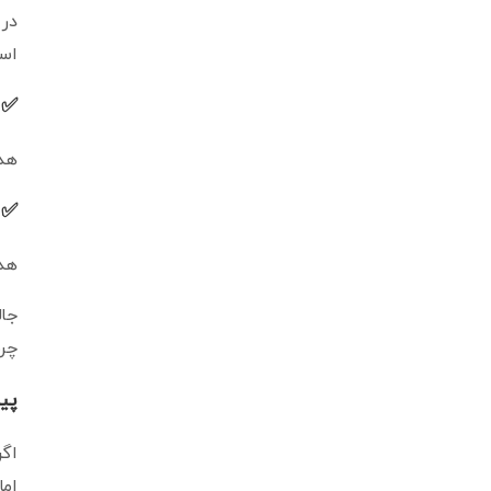
اس
✅
هدس
✅
هدس
چرم
پی
اگر
اما