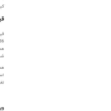
کیفی
قی
شده‌اند،
تغی
وی