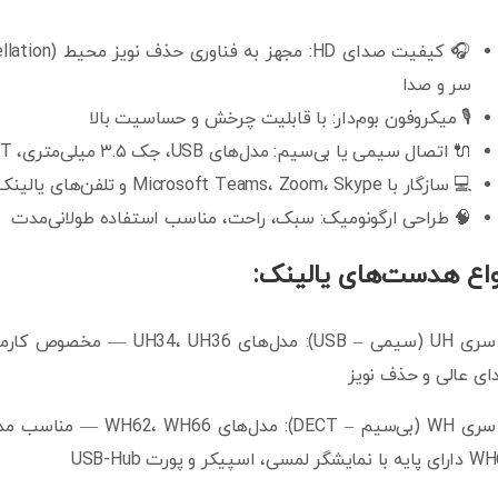
سر و صدا
🎙️ میکروفون بوم‌دار: با قابلیت چرخش و حساسیت بالا
🔌 اتصال سیمی یا بی‌سیم: مدل‌های USB، جک ۳.۵ میلی‌متری، DECT و بلوتوث
💻 سازگار با Microsoft Teams، Zoom، Skype و تلفن‌های یالینک
🧠 طراحی ارگونومیک: سبک، راحت، مناسب استفاده طولانی‌مدت
واع هدست‌های یالینک:
ی عالی و حذف نویز
2. سری WH (بی‌سیم – ECT
ایشگر لمسی، اسپیکر و پورت USB-Hub