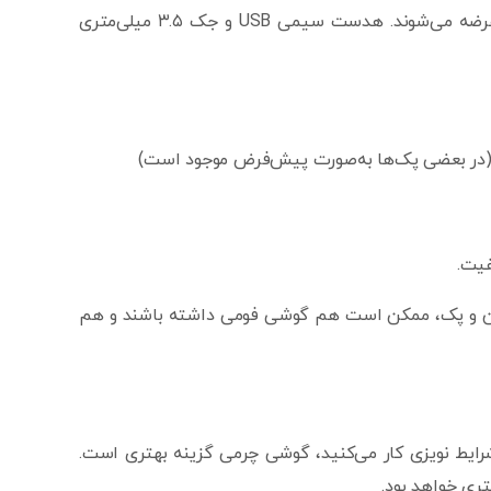
در نسخه حرفه‌ای معمولاً گوشی چرمی دارند یا همراه با گوشی چرمی عرضه می‌شوند. هدست سیمی USB و جک ۳.۵ میلی‌متری
(در بعضی پک‌ها به‌صورت پیش‌فرض موجود است)
فیت.
ز مدل‌های یالینک، مثلاً UH36، بسته به ریجن و پک، ممکن است هم گوشی فومی داشته باشند و هم
شرایط نویزی کار می‌کنید، گوشی چرمی گزینه بهتری است.
ری خواهد بود.