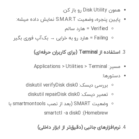
همون Disk Utility رو باز کن.
پایین پنجره، وضعیت S.M.A.R.T نمایش داده میشه:
Verified = هارد سالم
Failing = هارد رو به خرابی → بک‌آپ فوری بگیر
استفاده از
Terminal (
برای کاربران حرفه‌ای
)
مسیر: Applications > Utilities > Terminal
دستورها:
بررسی دیسک: diskutil verifyDisk disk0
تعمیر دیسک: diskutil repairDisk disk0
وضعیت SMART (بعد از نصب smartmontools با
Homebrew): smartctl -a disk0
نرم‌افزارهای جانبی (دقیق‌تر از ابزار داخلی)