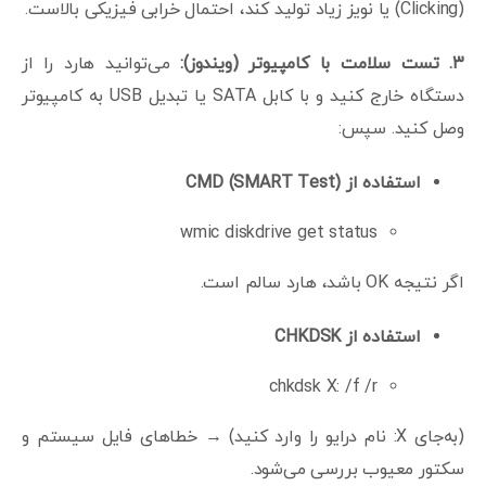
(Clicking) یا نویز زیاد تولید کند، احتمال خرابی فیزیکی بالاست.
۳
.
تست سلامت با کامپیوتر (ویندوز):
می‌توانید هارد را از
دستگاه خارج کنید و با کابل SATA یا تبدیل USB به کامپیوتر
وصل کنید. سپس:
استفاده از
CMD (SMART Test)
wmic diskdrive get status
اگر نتیجه OK باشد، هارد سالم است.
استفاده از
CHKDSK
chkdsk X: /f /r
(به‌جای X: نام درایو را وارد کنید) → خطاهای فایل سیستم و
سکتور معیوب بررسی می‌شود.