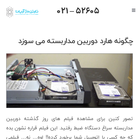
Ski
021 – 52605
Toggle
t
Navigation
conten
صفحه اصلی
گرنداستریم
چگونه هارد دوربین مداربسته می سوزد
یالینک
میکروتیک
هایک ویژن
داهوا
تیاندی
درباره ما
تصور کنین برای مشاهده فیلم های روز گذشته دوربین
مداربسته سراغ دستگاه ضبط رفتید. این فیلم قراره نشون بده
که چه کسی با اتومبیل شما برخورد کرده!! اوه… نه… فیلمی