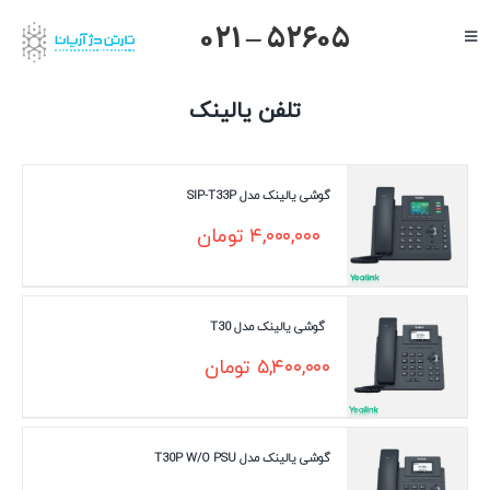
Ski
021 – 52605
Toggle
t
Navigation
conten
صفحه اصلی
تلفن یالینک
گرنداستریم
یالینک
گوشی یالینک مدل SIP-T33P
میکروتیک
۴,۰۰۰,۰۰۰
تومان
هایک ویژن
داهوا
گوشی یالینک مدل T30
تیاندی
۵,۴۰۰,۰۰۰
تومان
درباره ما
گوشی یالینک مدل T30P W/O PSU