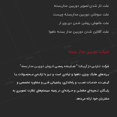
علت تار شدن تصویر دوربین مداربسته
علت سوختن دوربین مداربسته چیست
علت خاموش روشن شدن دی وی ار
علت آفلاین شدن دوربین مدار بسته داهوا
شرکت دوربین مدار بسته
شرکت تـارتـن دژ آریـانـا ” نمـایـنده رسمـی
فـروش دوربیـن مدار بسته”
بـرندهای هایک ویژن، داهوا و تیاندی است و نـیز با ارائـه‌ی مـحصـولات بـا
کیـفیـت، خدمـات نصـب و راه‌اندازی، پشتیبانی فنـی و مشاوره تخصصی و
رایـگان، تـجربه‌ای مطمئـن و حـرفـه‌ای در زمینه سیستم‌های نظارت تصویری به
مشتریان خود ارائه می‌دهد.