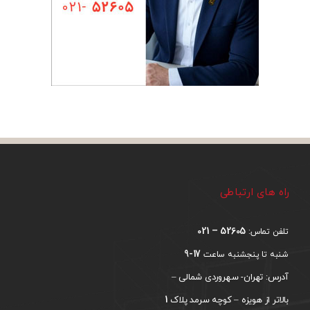
راه های ارتباطی
52605 – 021
تلفن تماس:
17-9
شنبه تا پنجشنبه ساعت
آدرس: تهران- سهروردی شمالی –
1
بالاتر از هویزه – کوچه سرمد پلاک