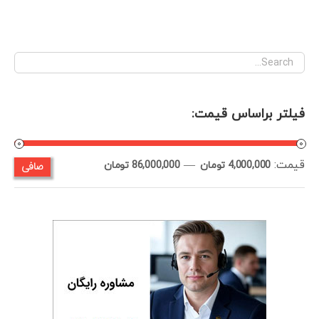
فیلتر براساس قیمت:
قيمت:
—
صافی
حداقل
حداكثر
4,000,000 تومان
86,000,000 تومان
قیمت
قيمت