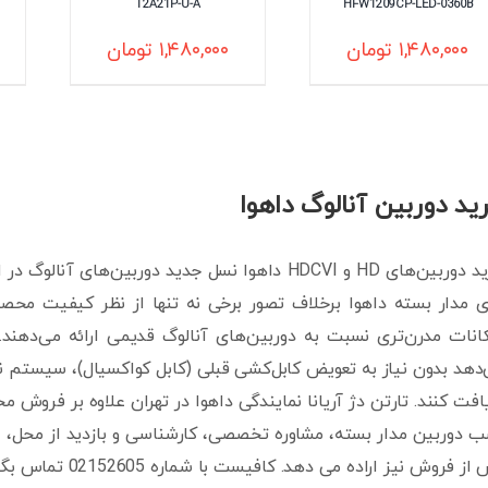
T2A21P-U-A
HFW1209CP-LED-0360B
۱,۴۸۰,۰۰۰
تومان
۱,۴۸۰,۰۰۰
تومان
ید دوربین آنالوگ داهوا
خرید دوربین‌های HD و HDCVI داهوا نسل جدید دوربین
 مدار بسته داهوا برخلاف تصور برخی نه تنها از نظر کیفیت محصول
دهد بدون نیاز به تعویض کابل‌کشی قبلی (کابل کواکسیال)، سیستم نظ
افت کنند. تارتن دژ آریانا نمایندگی داهوا در تهران علاوه بر فروش م
 دوربین مدار بسته، مشاوره تخصصی، کارشناسی و بازدید از محل، ا
ز فروش نیز اراده می دهد. کافیست با شماره 02152605 تماس بگیرید.