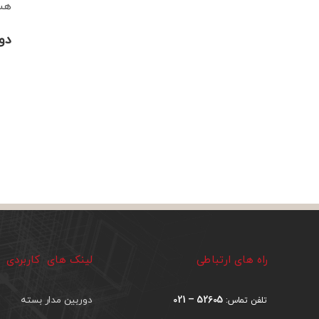
هست
دو
راه های ارتباطی
لینک های کاربردی
52605 – 021
دوربین مدار بسته
تلفن تماس: