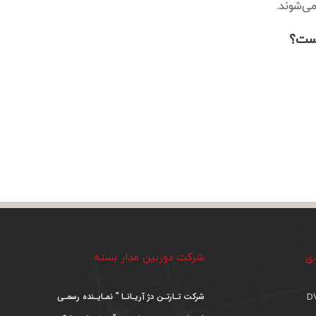
ی‌شوند.
است؟
دی
شرکت دوربین مدار بسته
شرکت تـارتـن دژ آریـانـا ” نمـایـنده رسمـی