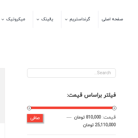
Ski
t
صفحه اصلی
گرنداستریم
یالینک
میکروتیک
conten
فیلتر براساس قیمت:
قيمت:
—
صافی
حداقل
حداكثر
810,000 تومان
25,110,000 تومان
قیمت
قيمت