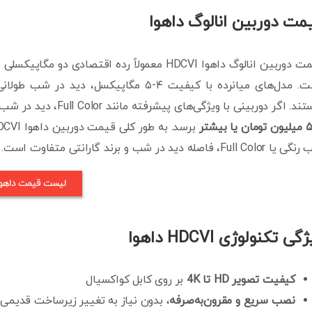
مت دوربین انالوگ داهوا
ین انالوگ داهوا HDCVI معمولاً رده اقتصادی دو مگاپیکسلی با بدنه ساده را می‌توان از حدود
ی میان‎رده با کیفیت ۴-۵ مگاپیکسل، دید در شب طولانی‌تر یا بدنه مقاوم‌تر در بازه
هستند. اگر دوربینی با و
میلیون تومان یا بیشتر
، فاصله دید در شب و برند گارانتی متفاوت است. برای دانلود لیست قیمت داهوا کلیک کنید.
لیست قیمت داهوا
گی تکنولوژی HDCVI داهوا
کیفیت تصویر HD تا 4K
بر روی کابل کواکسیال
نصب سریع و مقرون‌به‌صرفه
، بدون نیاز به تغییر زیرساخت قدیمی