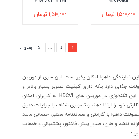
HDW1209TLQP-LED
HDW1230MP
۱,۵۰۰,۰۰۰
تومان
۱,۵۱۰,۰۰۰
تومان
1
2
…
5
بعدی
‌های آنالوگ در این نمایندگی داهوا امکان پذیر است. این سری از دوربین
ات جذابی دارد بلکه دارای کیفیت تصویر بسیار بالاتر و
امکانات مدرن‌تری نسبت به دوربین‌های آنالوگ قدیمی ارائه می‌دهند. این تکنولوژی در دوربین های HDCVI به کاربران امکان
ارتی خود را ارتقا دهند و تصویری شفاف با جزئیات دقیق
حصولات داهوا با گارانتی و ضمانتنامه معتبر، خدماتی مانند
رائه نقشه و طرح، صدور پیش فاکتور، پشتیبانی و خدمات