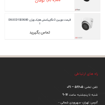
۱,۰۳۰,۰۰۰
تومان
قیمت دوربین 2 مگاپیکسلی هایک ویژن DS-2CD1323G0E-
I
تماس بگیرید
راه های ارتباطی
52605 – 021
تلفن تماس:
17-9
شنبه تا پنجشنبه ساعت
آدرس: تهران- سهروردی شمالی –