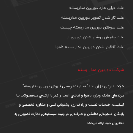
علت خرابی هارد دوربین مداربسته
علت تار شدن تصویر دوربین مداربسته
علت سوختن دوربین مداربسته چیست
علت خاموش روشن شدن دی وی ار
علت آفلاین شدن دوربین مدار بسته داهوا
شرکت دوربین مدار بسته
شرکت تـارتـن دژ آریـانـا ” نمـایـنده رسمـی
فـروش دوربیـن مدار بسته”
بـرندهای هایک ویژن، داهوا و تیاندی است و نـیز با ارائـه‌ی مـحصـولات بـا
کیـفیـت، خدمـات نصـب و راه‌اندازی، پشتیبانی فنـی و مشاوره تخصصی و
رایـگان، تـجربه‌ای مطمئـن و حـرفـه‌ای در زمینه سیستم‌های نظارت تصویری به
مشتریان خود ارائه می‌دهد.