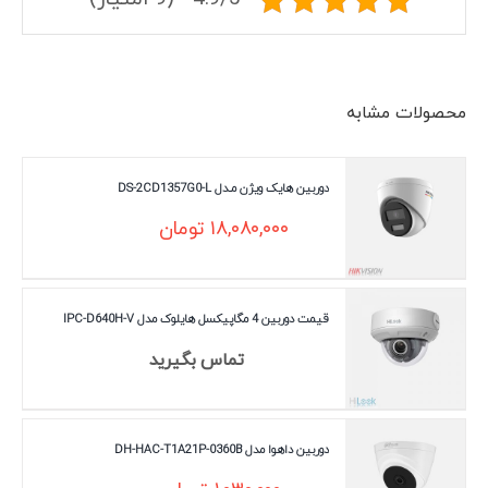
محصولات مشابه
دوربین هایک ویژن مـدل DS-2CD1357G0-L
۱۸,۰۸۰,۰۰۰
تومان
قیمت دوربین 4 مگاپیکسل هایلوک مدل IPC-D640H-V
تماس بگیرید
دوربین داهوا مدل DH-HAC-T1A21P-0360B