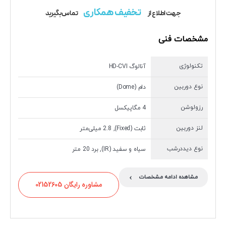
تخفیف همکاری
جهت اطلاع از
تماس بگیرید
مشخصات فنی
تکنولوژی
آنالوگ HD-CVI
نوع دوربین
دام (Dome)
رزولوشن
4 مگاپیکسل
لنز دوربین
ثابت (Fixed), 2.8 میلی‌متر
نوع دیددرشب
سیاه و سفید (IR), برد 20 متر
›
مشاهده ادامه مشخصات
مشاوره رایگان 02152605