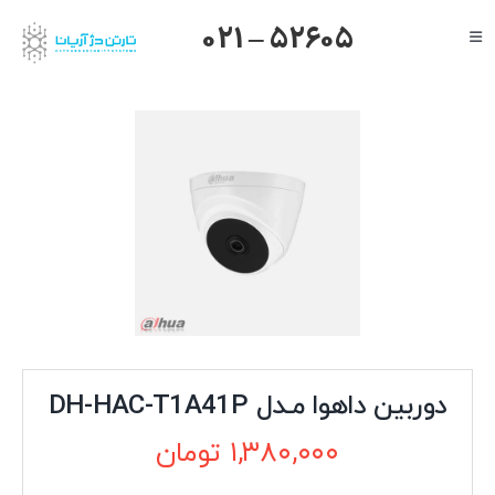
Ski
021 – 52605
Toggle
t
Navigation
conten
صفحه اصلی
گرنداستریم
یالینک
میکروتیک
هایک ویژن
داهوا
تیاندی
درباره ما
دوربین داهوا مـدل DH-HAC-T1A41P
۱,۳۸۰,۰۰۰
تومان