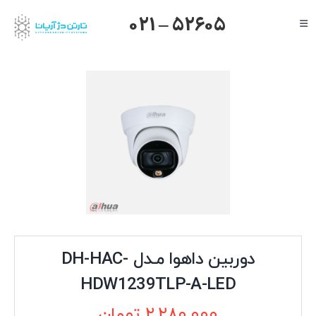
Ski
021 – 52605
Toggle
t
Navigation
conten
صفحه اصلی
گرنداستریم
یالینک
میکروتیک
هایک ویژن
داهوا
تیاندی
درباره ما
دوربین داهوا مـدل DH-HAC-
HDW1239TLP-A-LED
۲,۲۸۰,۰۰۰
تومان