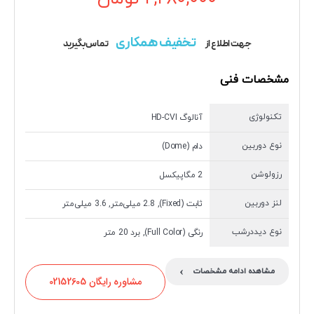
تخفیف همکاری
جهت اطلاع از
تماس بگیرید
مشخصات فنی
تکنولوژی
آنالوگ HD-CVI
نوع دوربین
دام (Dome)
رزولوشن
2 مگاپیکسل
لنز دوربین
ثابت (Fixed), 2.8 میلی‌متر, 3.6 میلی‌متر
نوع دیددرشب
رنگی (Full Color), برد 20 متر
›
مشاهده ادامه مشخصات
مشاوره رایگان 02152605