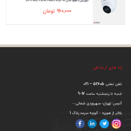
دوربین داهوا مدل DH-HAC-HDW1400TRQP-A
۹۶۰,۰۰۰
تومان
راه های ارتباطی
52605 – 021
تلفن تماس:
17-9
شنبه تا پنجشنبه ساعت
آدرس: تهران- سهروردی شمالی –
1
بالاتر از هویزه – کوچه سرمد پلاک