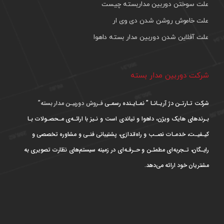
علت سوختن دوربین مداربسته چیست
علت خاموش روشن شدن دی وی ار
علت آفلاین شدن دوربین مدار بسته داهوا
شرکت دوربین مدار بسته
شرکت تـارتـن دژ آریـانـا ” نمـایـنده رسمـی
فـروش دوربیـن مدار بسته”
بـرندهای هایک ویژن، داهوا و تیاندی است و نـیز با ارائـه‌ی مـحصـولات بـا
کیـفیـت، خدمـات نصـب و راه‌اندازی، پشتیبانی فنـی و مشاوره تخصصی و
رایـگان، تـجربه‌ای مطمئـن و حـرفـه‌ای در زمینه سیستم‌های نظارت تصویری به
مشتریان خود ارائه می‌دهد.