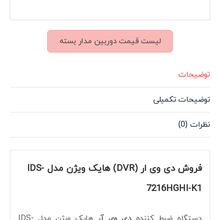
لیست قیمت دوربین مدار بسته
توضیحات
توضیحات تکمیلی
نظرات (0)
فروش دی وی ار (DVR) هایک ویژن مدل IDS-
7216HGHI-K1
دستگاه ضبط کننده
دی وی آر
هایک ویژن مدل IDS-