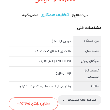
تخفیف همکاری
جهت اطلاع از
تماس بگیرید
مشخصات فنی
نوع دستگاه
دی وی ار (DVR)
تعداد کانال
16 کانال, +2کانال تحت شبکه
سیگنال ورودی
AHD, CVI, HDTVI, آنالوگ
کیفیت قابل
1MP تا 2MP
پشتیبانی
حافظه
پشتیبانی از 1 عدد هارد, هرکدام تا 10 ترابایت
›
مشاهده ادامه مشخصات
مشاوره رایگان 02152605