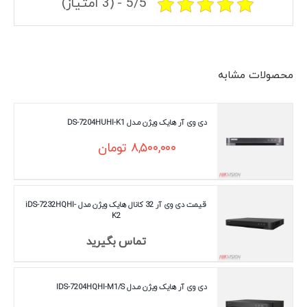
5/5 - (3 امتیاز)
محصولات مشابه
دی وی آر هایک ویژن مـدل DS-7204HUHI-K1
۸,۵۰۰,۰۰۰
تومان
قیمت دی وی آر 32 کانال هایک ویژن مدل iDS-7232HQHI-
K2
تماس بگیرید
دی وی آر هایک ویژن مـدل IDS-7204HQHI-M1/S