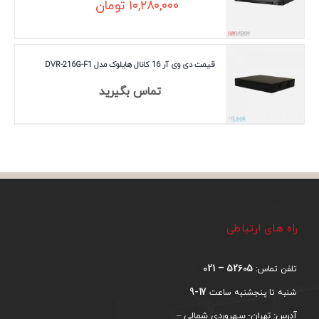
۱۰,۲۸۰,۰۰۰
تومان
قیمت دی وی آر 16 کانال هایلوک مدل DVR-216G-F1
تماس بگیرید
راه های ارتباطی
52605 – 021
تلفن تماس:
17-9
شنبه تا پنجشنبه ساعت
آدرس: تهران- سهروردی شمالی –