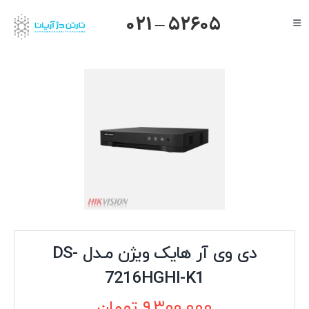
Ski
021 – 52605
Toggle
t
Navigation
conten
صفحه اصلی
گرنداستریم
یالینک
میکروتیک
هایک ویژن
داهوا
تیاندی
درباره ما
دی وی آر هایک ویژن مـدل DS-
7216HGHI-K1
۹,۳۰۰,۰۰۰
تومان