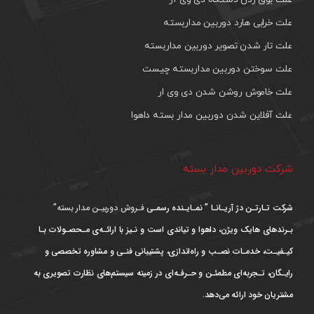
علت خرابی هارد دوربین مداربسته
علت تار شدن تصویر دوربین مداربسته
علت سوختن دوربین مداربسته چیست
علت خاموش روشن شدن دی وی ار
علت آفلاین شدن دوربین مدار بسته داهوا
شرکت دوربین مدار بسته
شرکت تـارتـن دژ آریـانـا ” نمـایـنده رسمـی
فـروش دوربیـن مدار بسته”
بـرندهای هایک ویژن، داهوا و تیاندی است و نـیز با ارائـه‌ی مـحصـولات بـا
کیـفیـت، خدمـات نصـب و راه‌اندازی، پشتیبانی فنـی و مشاوره تخصصی و
رایـگان، تـجربه‌ای مطمئـن و حـرفـه‌ای در زمینه سیستم‌های نظارت تصویری به
مشتریان خود ارائه می‌دهد.