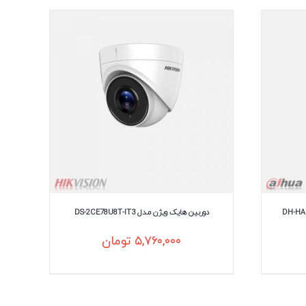
دوربین هایک ویژن مـدل DS-2CE78U8T-IT3
۵,۷۶۰,۰۰۰
تومان