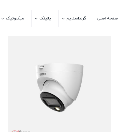
Ski
t
صفحه اصلی
گرنداستریم
یالینک
میکروتیک
conten