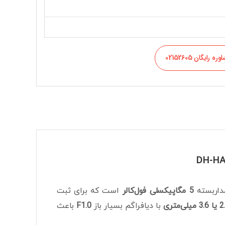
ره رایگان 02152605
داربسته
5 مگاپیکسلی فول‌کالر
است که برای ثبت
 میلی‌متری
با دیافراگم بسیار باز
F1.0
باعث