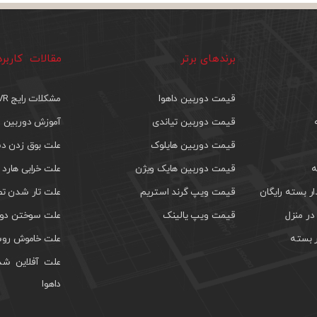
برندهای برتر
مقالات کاربر
قیمت دوربین داهوا
مشکلات رایج DVR
قیمت دوربین تیاندی
آموزش دوربین م
قیمت دوربین هایلوک
علت بوق زدن دس
ه
قیمت دوربین هایک ویژن
علت خرابی هارد 
 بسته رایگان
قیمت ویپ گرند استریم
علت تار شدن تص
ر منزل
قیمت ویپ یالینک
علت سوختن دور
 بسته
علت خاموش روش
علت آفلاین شد
داهوا