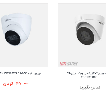
قیمت دوربین 2 مگاپیکسلی هایک ویژن DS-
دوربین داهوا DH-HAC-HDW1200TRQP-A-S5
2CD1323G0E-I
۱,۴۷۰,۰۰۰
تومان
تماس بگیرید