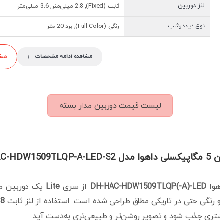
لنز دوربین
ثابت (Fixed), 2.8 میلی‌متر, 3.6 میلی‌متر
نوع دیددرشب
رنگی (Full Color), برد 20 متر
›
مشاو
مشاهده ادامه مشخصات
لیست قیمت دوربین مدار بسته
DH-HAC-HDW
وا
DH-HAC-HDW1509TLQP(-A)-LED
از سری
Lite
یک دوربین م
 رنگی حتی در تاریکی مطلق طراحی شده است. استفاده از لنز ثابت
2.8 یا 3.6
شتری جذب شود و تصویر روشن‌تر و طبیعی‌تری به‌دست آید.