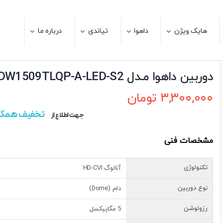
هایک ویژن
داهوا
تیاندی
درباره ما
دوربین داهوا مـدل DH-HAC-HDW1509TLQP-A-LED-S2
۳,۳۰۰,۰۰۰
تومان
تخفیف همکا
جهت اطلاع از
مشخصات فنی
تکنولوژی
آنالوگ HD-CVI
نوع دوربین
دام (Dome)
رزولوشن
5 مگاپیکسل