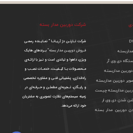
دی
شرکت دوربین مدار بسته
شرکت تـارتـن دژ آریـانـا ” نمـایـنده رسمـی
فـروش دوربیـن مدار بسته”
بـرندهای هایک
داربسته
ویژن، داهوا و تیاندی است و نـیز با ارائـه‌ی
تگاه دی وی آر
مـحصـولات بـا کیـفیـت، خدمـات نصـب و
دوربین مداربسته
راه‌اندازی، پشتیبانی فنـی و مشاوره تخصصی
ویر دوربین مداربسته
و رایـگان، تـجربه‌ای مطمئـن و حـرفـه‌ای در
بین مداربسته چیست
زمینه سیستم‌های نظارت تصویری به مشتریان
ن شدن دی وی ار
خود ارائه می‌دهد.
ن دوربین مدار بسته