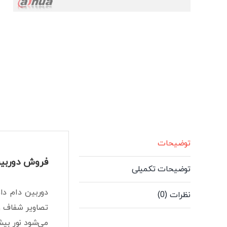
توضیحات
فروش دوربین 5 مگاپیکسلی داهوا مدل 1509TLQP-A-LED-S2
توضیحات تکمیلی
دوربین دام داه
نظرات (0)
تصاویر شفاف و
می‌شود نور بی