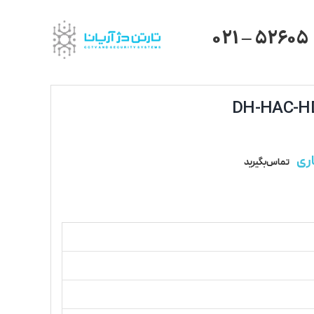
021 – 52605
ری
تماس بگیرید