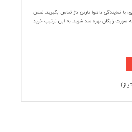
DH-HAC-HDW1509TLQP-A-LE به صورت همکاری، با نمایندگی داهوا تارتن دژ تماس بگیرید. ضمن
 صورت رایگان بهره مند شوید. به این ترتیب خرید