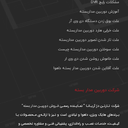
مشکلات رایج DVR
آموزش دوربین مداربسته
علت بوق زدن دستگاه دی وی آر
علت خرابی هارد دوربین مداربسته
علت تار شدن تصویر دوربین مداربسته
علت سوختن دوربین مداربسته چیست
علت خاموش روشن شدن دی وی ار
علت آفلاین شدن دوربین مدار بسته داهوا
شرکت دوربین مدار بسته
شرکت تـارتـن دژ آریـانـا ” نمـایـنده رسمـی
فـروش دوربیـن مدار بسته”
بـرندهای هایک ویژن، داهوا و تیاندی است و نـیز با ارائـه‌ی مـحصـولات بـا
کیـفیـت، خدمـات نصـب و راه‌اندازی، پشتیبانی فنـی و مشاوره تخصصی و