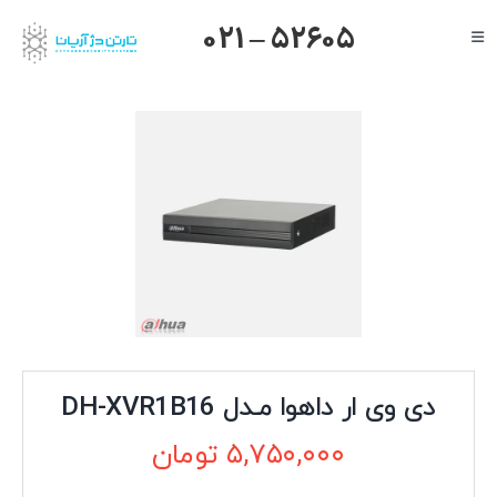
Ski
021 – 52605
Toggle
t
Navigation
conten
صفحه اصلی
گرنداستریم
یالینک
میکروتیک
هایک ویژن
داهوا
تیاندی
درباره ما
دی وی ار داهوا مـدل DH-XVR1B16
۵,۷۵۰,۰۰۰
تومان