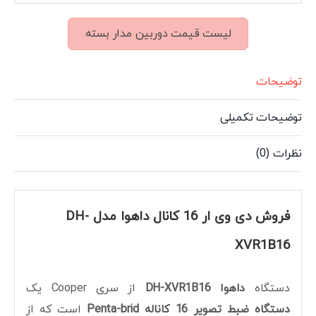
لیست قیمت دوربین مدار بسته
توضیحات
توضیحات تکمیلی
نظرات (0)
فروش دی وی ار 16 کانال داهوا مدل DH-
XVR1B16
دستگاه
داهوا DH-XVR1B16
از سری Cooper یک
دستگاه ضبط تصویر 16 کاناله Penta-brid
است که از