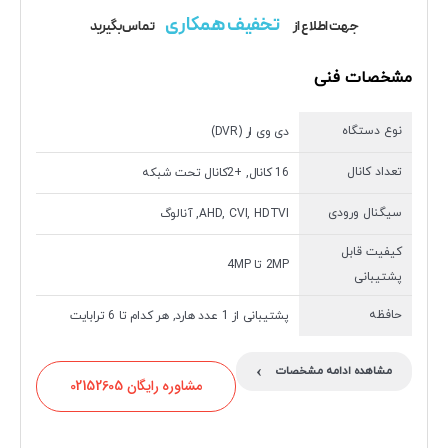
تخفیف همکاری
جهت اطلاع از
تماس بگیرید
مشخصات فنی
نوع دستگاه
دی وی ار (DVR)
تعداد کانال
16 کانال, +2کانال تحت شبکه
سیگنال ورودی
AHD, CVI, HDTVI, آنالوگ
کیفیت قابل
2MP تا 4MP
پشتیبانی
حافظه
پشتیبانی از 1 عدد هارد, هر کدام تا 6 ترابایت
›
مشاهده ادامه مشخصات
مشاوره رایگان 02152605