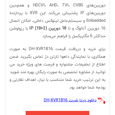
دوربین‌های HDCVI، AHD، TVI، CVBS و همچنین
دوربین‌های IP پشتیبانی می‌کند. این XVR با پردازنده
Embedded و سیستم‌عامل لینوکس داخلی، امکان اتصال
16 دوربین آنالوگ و تا
18 دوربین IP (18+2)
با رزولوشن
حداکثر 6 مگاپیکسل را فراهم می‌سازد.
برای خرید و دریافت قیمت DH-XVR1B16 به صورت
همکاری، با نمایندگی داهوا تارتن دژ تماس بگیرید. ضمن
اطلاع از تخفیفات جشنواره و فرصت های ویژه خرید می
توانید از مشاوره تخصصی به صورت رایگان بهره مند شوید.
به این ترتیب خرید شما متناسب با نیاز، اهداف نظارتی و
بودجه شما خواهد بود.
دانلود دیتا شیت DH-XVR1B16