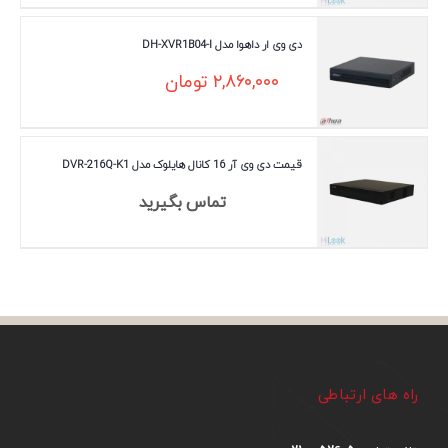
دی وی ار داهوا مدل DH-XVR1B04-I
۲,۸۶۰,۰۰۰
تومان
قیمت دی وی آر 16 کانال هایلوک مدل DVR-216Q-K1
تماس بگیرید
راه های ارتباطی