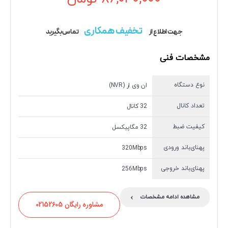
تخفیف همکاری
جهت اطلاع از
تماس بگیرید
مشخصات فنی
نوع دستگاه
ان وی ار (NVR)
تعداد کانال
32 کانال
کیفیت ضبط
32 مگاپیکسل
پهنای‌باند ورودی
320Mbps
پهنای‌باند خروجی
256Mbps
›
مشاهده ادامه مشخصات
مشاوره رایگان 02152605