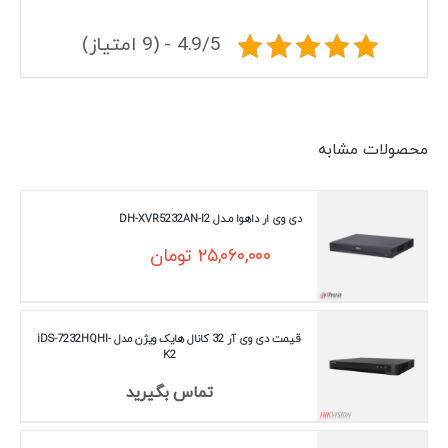
4.9/5 - (9 امتیاز)
محصولات مشابه
دی وی ار داهوا مـدل DH-XVR5232AN-I2
۲۵,۰۶۰,۰۰۰
تومان
قیمت دی وی آر 32 کانال هایک ویژن مدل iDS-7232HQHI-
K2
تماس بگیرید