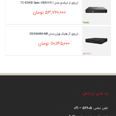
ان وی ار تیاندی مدل TC-R3432 Spec: I/B/K/V3.1
۵۳,۷۲۰,۰۰۰
تومان
ان وی آر هایک ویژن مـدل DS-9664NI-M8
۱۱۰,۱۴۵,۰۰۰
تومان
راه های ارتباطی
52605 – 021
تلفن تماس: