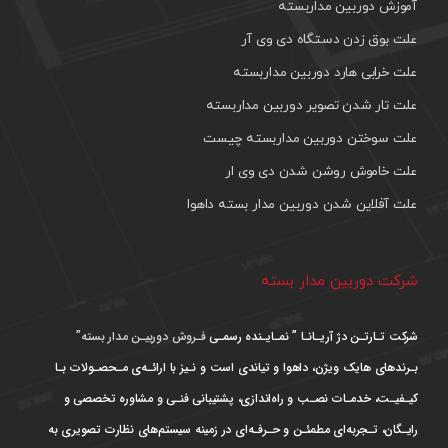
آموزش دوربین مداربسته
علت بوق زدن دستگاه دی وی آر
علت خرابی هارد دوربین مداربسته
علت تار شدن تصویر دوربین مداربسته
علت سوختن دوربین مداربسته چیست
علت خاموش روشن شدن دی وی ار
علت آفلاین شدن دوربین مدار بسته داهوا
شرکت دوربین مدار بسته
شرکت تـارتـن دژ آریـانـا ” نمـایـنده رسمـی
فـروش دوربیـن مدار بسته”
بـرندهای هایک ویژن، داهوا و تیاندی است و نـیز با ارائـه‌ی مـحصـولات بـا
کیـفیـت، خدمـات نصـب و راه‌اندازی، پشتیبانی فنـی و مشاوره تخصصی و
رایـگان، تـجربه‌ای مطمئـن و حـرفـه‌ای در زمینه سیستم‌های نظارت تصویری به