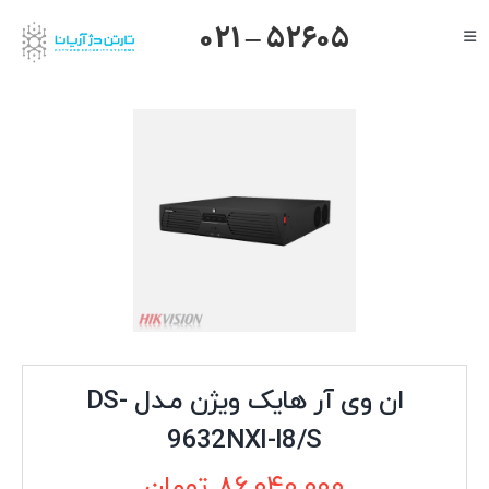
Ski
021 – 52605
Toggle
t
Navigation
conten
صفحه اصلی
گرنداستریم
یالینک
میکروتیک
هایک ویژن
داهوا
تیاندی
درباره ما
ان وی آر هایک ویژن مـدل DS-
9632NXI-I8/S
۸۶,۰۴۰,۰۰۰
تومان