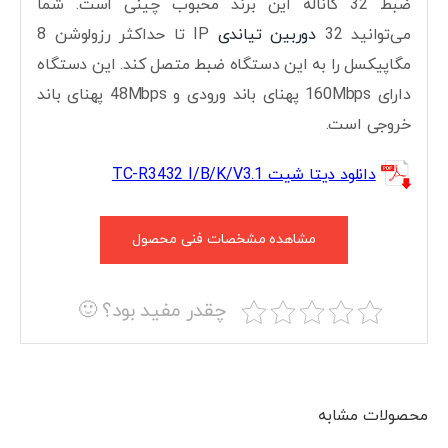
ضبط 32 کاناله این برند محبوب چینی است. شما
می‌توانید 32
دوربین تیاندی
IP تا حداکثر رزولوشن 8
مگاپیکسل را به این دستگاه ضبط متصل کند. این دستگاه
دارای 160Mbps پهنای باند ورودی و 48Mbps پهنای باند
خروجی است.
دانلود دیتا شیت TC-R3432 I/B/K/V3.1
مشاهده مشخصات فنی محصول
چقدر مفید بود؟ 🙂
محصولات مشابه