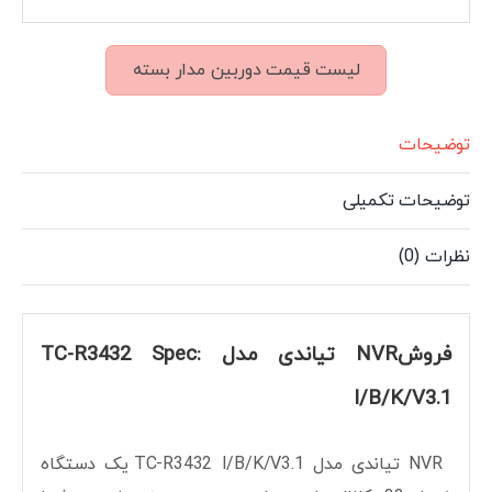
لیست قیمت دوربین مدار بسته
توضیحات
توضیحات تکمیلی
نظرات (0)
فروشNVR تیاندی مدل TC-R3432 Spec:
I/B/K/V3.1
NVR تیاندی مدل TC-R3432 I/B/K/V3.1 یک دستگاه