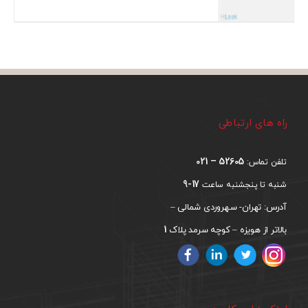
راه های ارتباطی
52605 – 021
تلفن تماس:
17-9
شنبه تا پنجشنبه ساعت
آدرس: تهران- سهروردی شمالی –
1
بالاتر از هویزه – کوچه سرمد پلاک