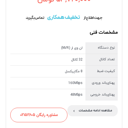
تخفیف همکاری
جهت اطلاع از
تماس بگیرید
مشخصات فنی
نوع دستگاه
ان وی ار (NVR)
تعداد کانال
32 کانال
کیفیت ضبط
8 مگاپیکسل
پهنای‌باند ورودی
160Mbps
پهنای‌باند خروجی
48Mbps
›
مشاهده ادامه مشخصات
مشاوره رایگان 02152605