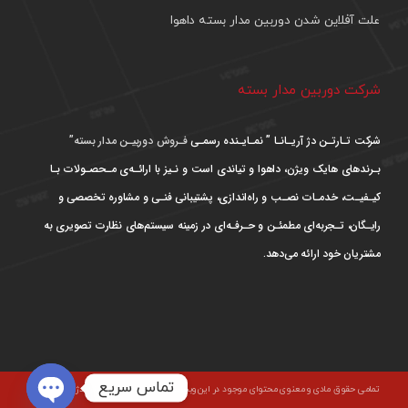
علت آفلاین شدن دوربین مدار بسته داهوا
شرکت دوربین مدار بسته
شرکت تـارتـن دژ آریـانـا ” نمـایـنده رسمـی
فـروش دوربیـن مدار بسته”
بـرندهای هایک ویژن، داهوا و تیاندی است و نـیز با ارائـه‌ی مـحصـولات بـا
کیـفیـت، خدمـات نصـب و راه‌اندازی، پشتیبانی فنـی و مشاوره تخصصی و
رایـگان، تـجربه‌ای مطمئـن و حـرفـه‌ای در زمینه سیستم‌های نظارت تصویری به
مشتریان خود ارائه می‌دهد.
تماس سریع
تمامی حقوق مادی و معنوی محتوای موجود در این وبسایت متعلق به شرکت تارتن دژ آریانا است و