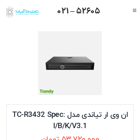
Ski
021 – 52605
Toggle
t
Navigation
conten
صفحه اصلی
گرنداستریم
یالینک
میکروتیک
هایک ویژن
داهوا
تیاندی
درباره ما
ان وی ار تیاندی مدل TC-R3432 Spec:
I/B/K/V3.1
۵۳,۷۲۰,۰۰۰
تومان