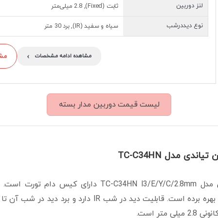
لنز دوربین
ثابت (Fixed), 2.8 میلی‌متر
نوع دیددرشب
سیاه و سفید (IR), برد 30 متر
›
مشاو
مشاهده ادامه مشخصات
لیست قیمت دوربین مدار بسته
اندی مدل TC-C34HN
لی متر است.