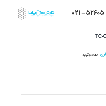
021 – 52605
ری
تماس بگیرید