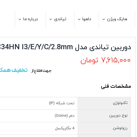
هایک ویژن
داهوا
تیاندی
درباره ما
دوربین تیاندی مدل TC-C34HN I3/E/Y/C/2.8mm
۷,۶۱۵,۰۰۰
تومان
تخفیف همکا
جهت اطلاع از
مشخصات فنی
تکنولوژی
تحت شبکه (IP)
نوع دوربین
دام (Dome)
رزولوشن
4 مگاپیکسل