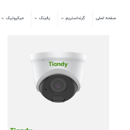
Ski
t
صفحه اصلی
گرنداستریم
یالینک
میکروتیک
conten