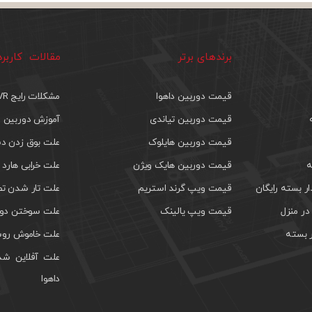
برندهای برتر
مقالات کاربر
قیمت دوربین داهوا
مشکلات رایج DVR
قیمت دوربین تیاندی
آموزش دوربین م
قیمت دوربین هایلوک
علت بوق زدن دس
ه
قیمت دوربین هایک ویژن
علت خرابی هارد 
 بسته رایگان
قیمت ویپ گرند استریم
علت تار شدن تص
ر منزل
قیمت ویپ یالینک
علت سوختن دور
 بسته
علت خاموش روش
علت آفلاین شد
داهوا