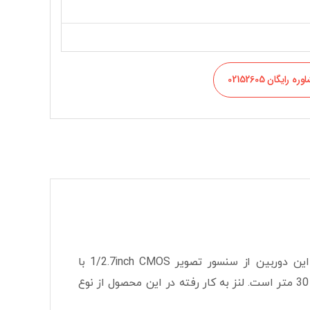
ره رایگان 02152605
مدل TC-C34HN I3/E/Y/C/2.8mm دارای کیس دام تورت است. این دوربین از سنسور تصویر 1/2.7inch CMOS با
رزولوشن 4MP بهره برده است. قابلیت دید در شب IR دارد و برد دید در شب آن تا 30 متر است. لنز به کار رفته در این محصول از نوع