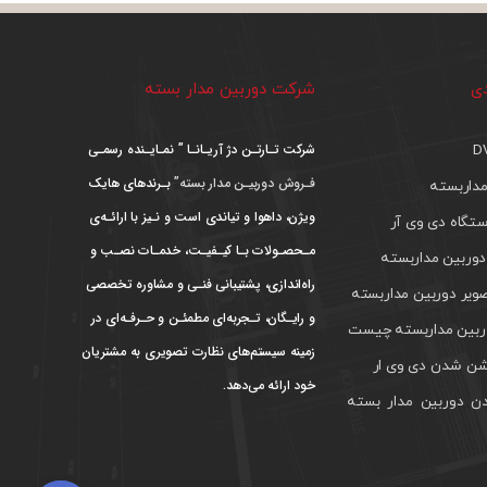
دی
شرکت دوربین مدار بسته
شرکت تـارتـن دژ آریـانـا ” نمـایـنده رسمـی
فـروش دوربیـن مدار بسته”
بـرندهای هایک
داربسته
ویژن، داهوا و تیاندی است و نـیز با ارائـه‌ی
تگاه دی وی آر
مـحصـولات بـا کیـفیـت، خدمـات نصـب و
دوربین مداربسته
راه‌اندازی، پشتیبانی فنـی و مشاوره تخصصی
ویر دوربین مداربسته
و رایـگان، تـجربه‌ای مطمئـن و حـرفـه‌ای در
بین مداربسته چیست
زمینه سیستم‌های نظارت تصویری به مشتریان
ن شدن دی وی ار
خود ارائه می‌دهد.
ن دوربین مدار بسته