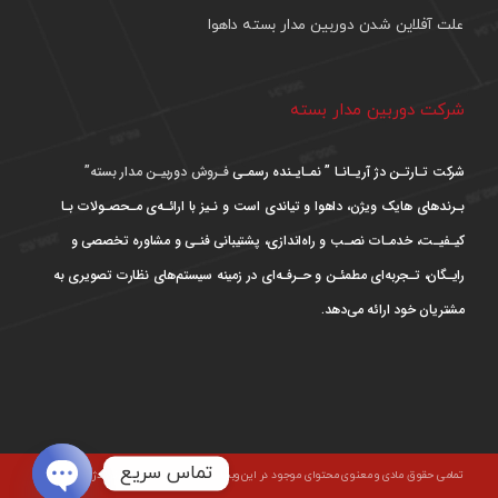
علت آفلاین شدن دوربین مدار بسته داهوا
شرکت دوربین مدار بسته
شرکت تـارتـن دژ آریـانـا ” نمـایـنده رسمـی
فـروش دوربیـن مدار بسته”
بـرندهای هایک ویژن، داهوا و تیاندی است و نـیز با ارائـه‌ی مـحصـولات بـا
کیـفیـت، خدمـات نصـب و راه‌اندازی، پشتیبانی فنـی و مشاوره تخصصی و
رایـگان، تـجربه‌ای مطمئـن و حـرفـه‌ای در زمینه سیستم‌های نظارت تصویری به
مشتریان خود ارائه می‌دهد.
تماس سریع
تمامی حقوق مادی و معنوی محتوای موجود در این وبسایت متعلق به شرکت تارتن دژ آریانا است و