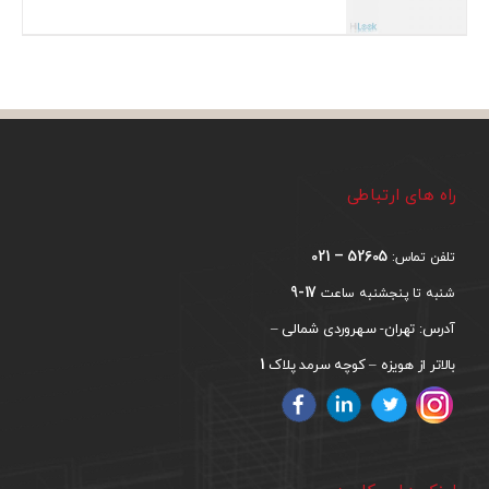
راه های ارتباطی
52605 – 021
تلفن تماس:
17-9
شنبه تا پنجشنبه ساعت
آدرس: تهران- سهروردی شمالی –
1
بالاتر از هویزه – کوچه سرمد پلاک