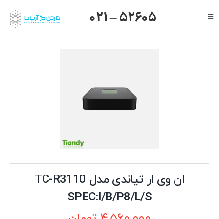
Ski
021 – 52605
Toggle
t
Navigation
conten
صفحه اصلی
گرنداستریم
یالینک
میکروتیک
هایک ویژن
داهوا
تیاندی
درباره ما
ان وی ار تیاندی مدل TC-R3110
SPEC:I/B/P8/L/S
۴,۵۶۰,۰۰۰
تومان