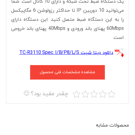
یک دستگاه ضبط تحت شبکه و دارای 10 کانال است. شما
می‌توانید 10 دوربین IP تا حداکثر رزولوشن 6 مگاپیکسل
را به این دستگاه ضبط متصل کنید. این دستگاه دارای
60Mbps پهنای باند ورودی و 40Mbps پهنای باند خروجی
است.
دانلود دیتا شیت TC-R3110 Spec: I/B/P8/L/S
مشاهده مشخصات فنی محصول
چقدر مفید بود؟ 🙂
محصولات مشابه