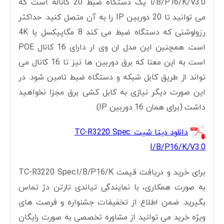
I/B/P16/K/V3.0 یک دستگاه ضبط 20 کاناله است که
می توانید تا 20 دوربین IP را به آن متصل کنید. حداکثر
رزولوشنی که دستگاه ضبط می کند 8 مگاپیکسل یا 4K
است. همچنین این مدل ان وی ار دارای 16 کانال POE
است به این معنا که برق دوربین ها نیز تا 16 کانال می
تواند از طریق کابل شبکه و دستگاه ضبط تامین شود. در
این صورت دیگر نیازی به کابل کشی برق مجزا نخواهید
داشت (برای همان 16 دوربین IP).
دانلود دیتا شیت TC-R3220 Spec:
I/B/P16/K/V3.0
برای خرید و دریافت قیمت TC-R3220 Spec:I/B/P16/K
به صورت همکاری، با نمایندگی تیاندی تارتن دژ تماس
بگیرید. ضمن اطلاع از تخفیفات جشنواره و فرصت های
ویژه خرید می توانید از مشاوره تخصصی به صورت رایگان