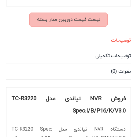
لیست قیمت دوربین مدار بسته
توضیحات
توضیحات تکمیلی
نظرات (0)
فروش NVR تیاندی مدل TC-R3220
Spec:I/B/P16/K/V3.0
دستگاه NVR تیاندی مدل TC-R3220 Spec: