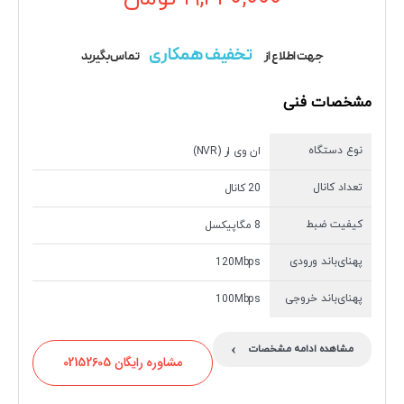
تخفیف همکاری
جهت اطلاع از
تماس بگیرید
مشخصات فنی
نوع دستگاه
ان وی ار (NVR)
تعداد کانال
20 کانال
کیفیت ضبط
8 مگاپیکسل
پهنای‌باند ورودی
120Mbps
پهنای‌باند خروجی
100Mbps
›
مشاهده ادامه مشخصات
مشاوره رایگان 02152605