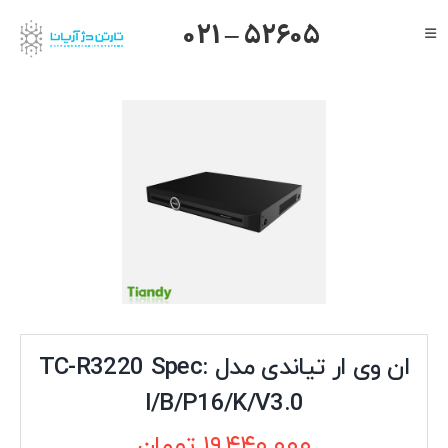
Ski
021 – 52605
Toggle
t
Navigation
conten
صفحه اصلی
گرنداستریم
یالینک
میکروتیک
هایک ویژن
داهوا
تیاندی
درباره ما
ان وی ار تیاندی مدل TC-R3220 Spec:
I/B/P16/K/V3.0
۱۹,۴۴۰,۰۰۰
تومان