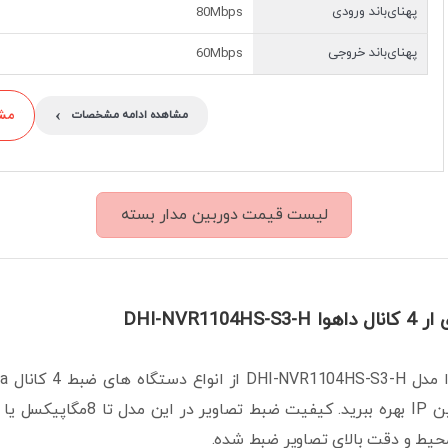
پهنای‌باند ورودی
80Mbps
پهنای‌باند خروجی
60Mbps
›
مشاو
مشاهده ادامه مشخصات
لیست قیمت دوربین مدار بسته
DHI-NVR1104
محیط و دقت بالای تصاویر ضبط شده.