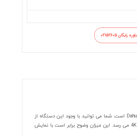
ره رایگان 02152605
ان وی ار داهوا مدل DHI-NVR1104HS-S3-H از انواع دستگاه های ضبط 4 کانال Dahua است. شما می توانید با وجود این دستگاه از
تصاویر 4 دوربین IP بهره ببرید. کیفیت ضبط تصاویر در این مدل تا 8مگاپیکسل یا 4K می رسد. این میزان وضوح برابر است با نمایش