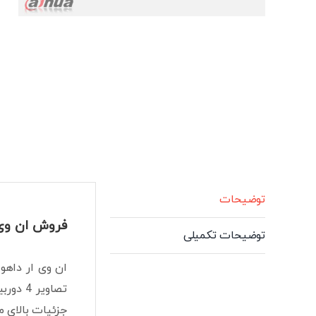
توضیحات
فروش ان وی ار 4 کانال داهوا HS-S3-H
توضیحات تکمیلی
جزئیات بالای 