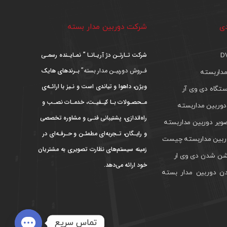
دی
شرکت دوربین مدار بسته
شرکت تـارتـن دژ آریـانـا ” نمـایـنده رسمـی
فـروش دوربیـن مدار بسته”
بـرندهای هایک
داربسته
ویژن، داهوا و تیاندی است و نـیز با ارائـه‌ی
تگاه دی وی آر
مـحصـولات بـا کیـفیـت، خدمـات نصـب و
دوربین مداربسته
راه‌اندازی، پشتیبانی فنـی و مشاوره تخصصی
ویر دوربین مداربسته
و رایـگان، تـجربه‌ای مطمئـن و حـرفـه‌ای در
بین مداربسته چیست
زمینه سیستم‌های نظارت تصویری به مشتریان
ن شدن دی وی ار
خود ارائه می‌دهد.
ن دوربین مدار بسته
تماس سریع