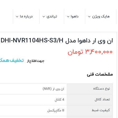
هایک ویژن
داهوا
تیاندی
درباره ما
ان وی ار داهوا مدل DHI-NVR1104HS-S3/H
۳,۴۰۰,۰۰۰
تومان
تخفیف همکا
جهت اطلاع از
مشخصات فنی
نوع دستگاه
ان وی ار (NVR)
تعداد کانال
4 کانال
کیفیت ضبط
8 مگاپیکسل