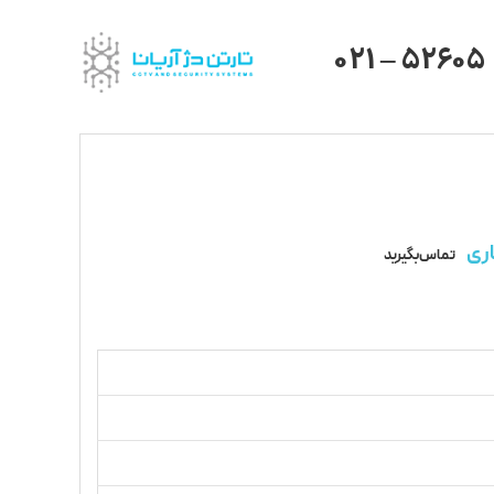
021 – 52605
ری
تماس بگیرید