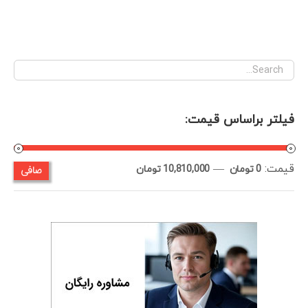
فیلتر براساس قیمت:
قيمت:
—
صافی
حداقل
حداكثر
0 تومان
10,810,000 تومان
قیمت
قيمت