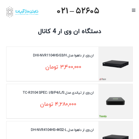
Ski
021 – 52605
Toggle
t
Navigation
conten
صفحه اصلی
دستگاه ان وی ار 4 کانال
گرنداستریم
یالینک
ان وی ار داهوا مدل DHI-NVR1104HS-S3/H
میکروتیک
۳,۴۰۰,۰۰۰
تومان
هایک ویژن
داهوا
ان وی ار تیاندی مدل TC-R3104 SPEC: I/B/P4/L/S
تیاندی
۴,۲۸۰,۰۰۰
تومان
درباره ما
ان وی ار داهوا مدل DH-NVR4104HS-4KS2-L