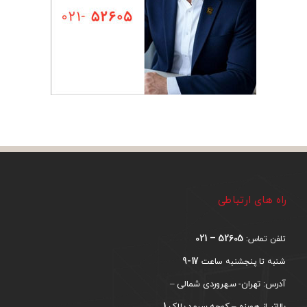
راه های ارتباطی
52605 – 021
تلفن تماس:
17-9
شنبه تا پنجشنبه ساعت
آدرس: تهران- سهروردی شمالی –
1