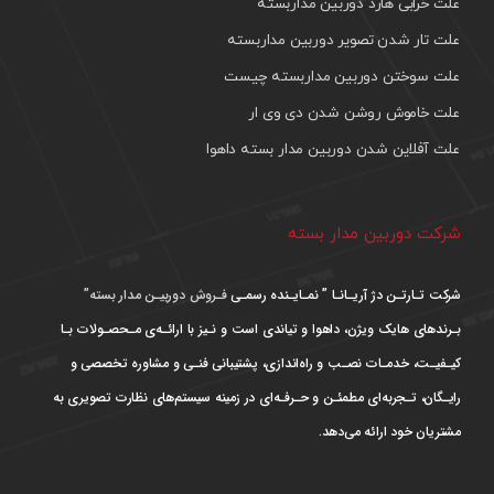
علت خرابی هارد دوربین مداربسته
علت تار شدن تصویر دوربین مداربسته
علت سوختن دوربین مداربسته چیست
علت خاموش روشن شدن دی وی ار
علت آفلاین شدن دوربین مدار بسته داهوا
شرکت دوربین مدار بسته
شرکت تـارتـن دژ آریـانـا ” نمـایـنده رسمـی
فـروش دوربیـن مدار بسته”
بـرندهای هایک ویژن، داهوا و تیاندی است و نـیز با ارائـه‌ی مـحصـولات بـا
کیـفیـت، خدمـات نصـب و راه‌اندازی، پشتیبانی فنـی و مشاوره تخصصی و
رایـگان، تـجربه‌ای مطمئـن و حـرفـه‌ای در زمینه سیستم‌های نظارت تصویری به
مشتریان خود ارائه می‌دهد.