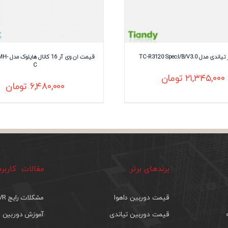
دل TC-R3120 Spec:I/B/V3.0
قیمت ان وی 
C
۲۱,۳۴۵,۰۰۰
تومان
۶,۴۸۰,۰۰۰
تومان
برندهای برتر
مقالات کاربر
قیمت دوربین داهوا
مشکلات رایج DVR
قیمت دوربین تیاندی
آموزش دوربین م