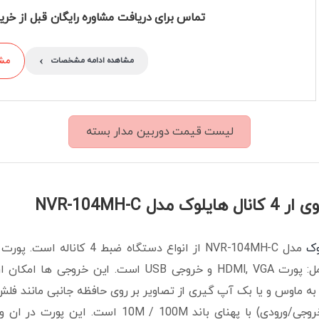
تماس برای دریافت مشاوره رایگان قبل از خرید
›
مشاو
مشاهده ادامه مشخصات
لیست قیمت دوربین مدار بسته
 مدل NVR-104MH-C
وک
104MH-C شامل: پورت HDMI, VGA و خروجی USB اس
ل به ماوس و یا بک آپ گیری از تصاویر بر روی حافظه جانبی مانند ف