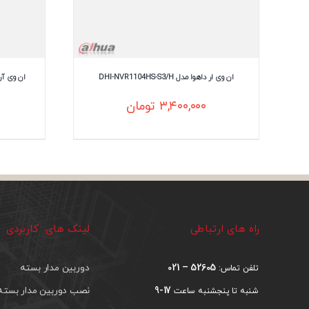
ان وی ار داهوا مدل DHI-NVR1104HS-S3/H
ان وی آر تیاندی م
۳,۴۰۰,۰۰۰
تومان
راه های ارتباطی
لینک های کاربردی
52605 – 021
دوربین مدار بسته
تلفن تماس:
17-9
نصب دوربین مدار بسته
شنبه تا پنجشنبه ساعت