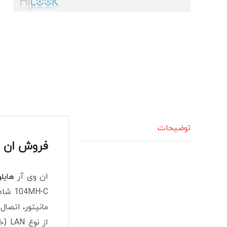
توضیحات
فروش ان وی ار 4 کانال هایلوک
ان وی آر
هایل
مانیتور، اتصا