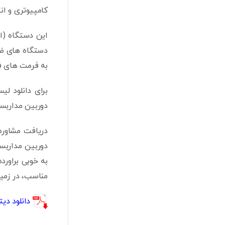
کامپیوتری و انت
به فرمت های فشرده سازی .264+,H.264,MPEG4
برای دانلود ل
دوربین مداربست
دریافت مشاوره
دوربین مداربست
به خوبی براورد
مناسب، در زمی
دانلود دیتا شیت