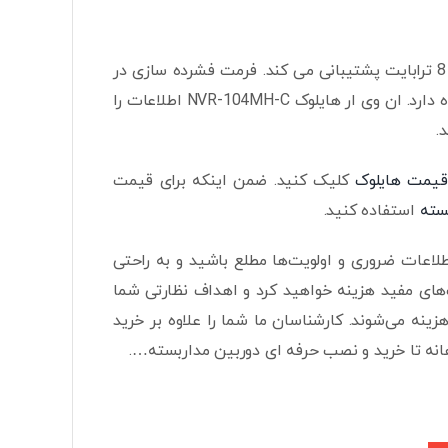
این دستگاه (ان وی آر 4 کانال هایلوک مدل NVR‐104MH‐C) از یک هارد با ظرفیت 8 ترابایت پشتیبانی می کند. فرمت فشرده سازی در
دستگاه های ضبط به علت تاثیرگذاری بر هزینه های نقش بسزایی در انتخاب دستگاه دارد. ان وی ار هایلوک NVR-104MH-C اطلاعات را
یمت هایلوک
کلیک کنید. ضمن اینکه برای قیمت
سته
استفاده کنید.
لاعات ضروری و اولویت‌ها مطلع باشید و به راحتی
ت‌های مفید هزینه خواهید کرد و اهداف نظارتی شما
هزینه می‌شوند. کارشناسان ما شما را علاوه بر خرید
انه تا خرید و نصب حرفه ای دوربین مداربسته….