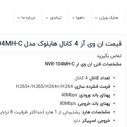
هایک ویژن
داهوا
تیاندی
درباره ما
قیمت ان وی آر 4 کانال هایلوک مدل NVR-104MH-C
تماس بگیرید
مشخصات فنی ان وی ار NVR-104MH-C
تعداد کانال:
4 کانال
فرمت فشرده سازی:
H.265+/H.265/H.264+/H.264
پهنای باند ورودی:
40Mbps
پهنای باند خروجی:
80Mbps
مشخصات هارد:
پشتیبانی از 1 هارد (حداکثر ظرفیت 8 ترابایت)
خروجی اسپیکر:
دارد