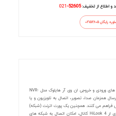
021
52605-
 و اطلاع از تخفیف:
ره رایگان 02152605
مدل NVR-104MH-C از انواع دستگاه ضبط 4 کاناله است. پورت های ورودی و خروجی ان وی آر هایلوک مدل NVR-
ت. این خروجی ها امکان ارسال همزمان صدا، تصویر، اتصال به تلویزیون و یا
لش فراهم می کنند. همچنین یک پورت اترنت (شبکه)
از نوع LAN (خروجی/ورودی) با پهنای باند 10M / 100M است. این پورت در ان وی ار HiLook 4 کانال، امکان اتصال به شبکه های