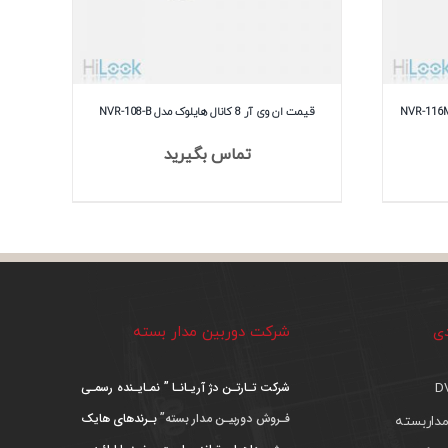
آر 16 کانال هایلوک مدل NVR-116MH-
قیمت ان وی آر 8 کانال هایلوک مدل NVR-108-B
تماس بگیرید
دی
شرکت دوربین مدار بسته
شرکت تـارتـن دژ آریـانـا ” نمـایـنده رسمـی
فـروش دوربیـن مدار بسته”
بـرندهای هایک
داربسته