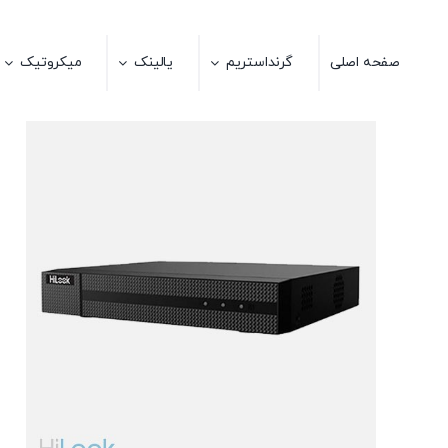
Ski
t
صفحه اصلی
گرنداستریم
یالینک
میکروتیک
conten