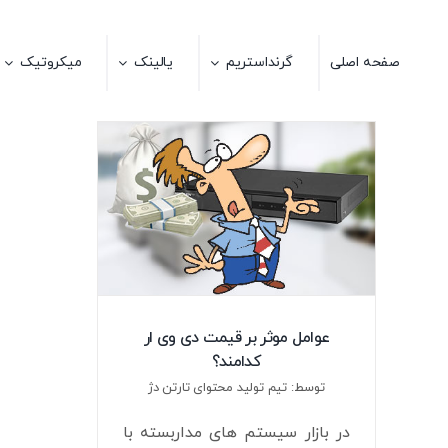
Ski
t
صفحه اصلی
گرنداستریم
یالینک
میکروتیک
conten
عوامل موثر بر قیمت دی وی ار
کدامند؟
توسط: تیم تولید محتوای تارتن دژ
در بازار سیستم های مداربسته با