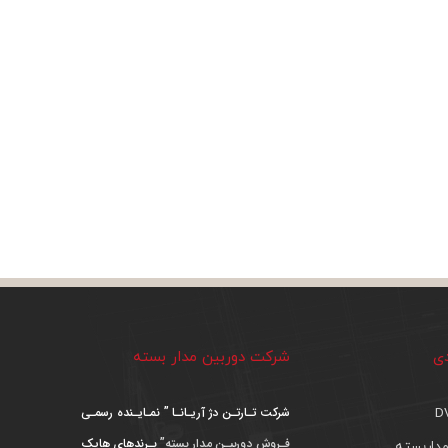
دی
شرکت دوربین مدار بسته
شرکت تـارتـن دژ آریـانـا ” نمـایـنده رسمـی
فـروش دوربیـن مدار بسته”
بـرندهای هایک
داربسته