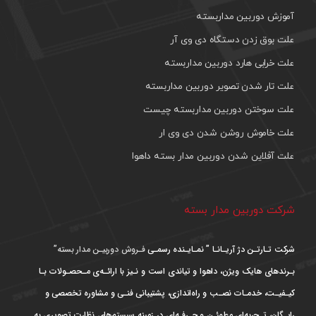
آموزش دوربین مداربسته
علت بوق زدن دستگاه دی وی آر
علت خرابی هارد دوربین مداربسته
علت تار شدن تصویر دوربین مداربسته
علت سوختن دوربین مداربسته چیست
علت خاموش روشن شدن دی وی ار
علت آفلاین شدن دوربین مدار بسته داهوا
شرکت دوربین مدار بسته
شرکت تـارتـن دژ آریـانـا ” نمـایـنده رسمـی
فـروش دوربیـن مدار بسته”
بـرندهای هایک ویژن، داهوا و تیاندی است و نـیز با ارائـه‌ی مـحصـولات بـا
کیـفیـت، خدمـات نصـب و راه‌اندازی، پشتیبانی فنـی و مشاوره تخصصی و
رایـگان، تـجربه‌ای مطمئـن و حـرفـه‌ای در زمینه سیستم‌های نظارت تصویری به