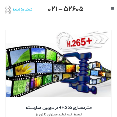
Ski
021 – 52605
Toggle
t
Navigation
conten
صفحه اصلی
گرنداستریم
یالینک
میکروتیک
هایک ویژن
داهوا
تیاندی
درباره ما
فشرده‌سازی H.265+ در دوربین مداربسته
توسط: تیم تولید محتوای تارتن دژ