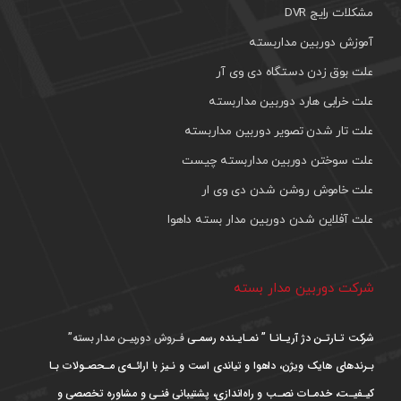
مشکلات رایج DVR
آموزش دوربین مداربسته
علت بوق زدن دستگاه دی وی آر
علت خرابی هارد دوربین مداربسته
علت تار شدن تصویر دوربین مداربسته
علت سوختن دوربین مداربسته چیست
علت خاموش روشن شدن دی وی ار
علت آفلاین شدن دوربین مدار بسته داهوا
شرکت دوربین مدار بسته
شرکت تـارتـن دژ آریـانـا ” نمـایـنده رسمـی
فـروش دوربیـن مدار بسته”
بـرندهای هایک ویژن، داهوا و تیاندی است و نـیز با ارائـه‌ی مـحصـولات بـا
کیـفیـت، خدمـات نصـب و راه‌اندازی، پشتیبانی فنـی و مشاوره تخصصی و