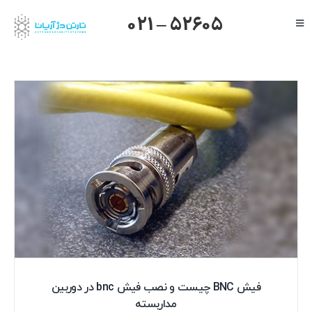
Ski
021 – 52605
Toggle
t
Navigation
conten
صفحه اصلی
گرنداستریم
یالینک
میکروتیک
هایک ویژن
داهوا
تیاندی
درباره ما
فیش BNC چیست و نصب فیش bnc در دوربین
مداربسته