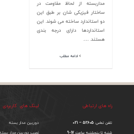
مداربسته از لحاظ مقاومت در
ساختار فیزیکی شان بر طبق این
دو استاندارد ساخته می شوند. این
استانداردها دارای درجه بندی
هستند. ….
ادامه مطلب
راه های ارتباطی
لینک های کاربردی
52605 – 021
دوربین مدار بسته
تلفن تماس:
17-9
نصب دوربین مدار بسته
شنبه تا پنجشنبه ساعت