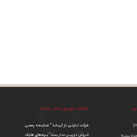
دی
شرکت دوربین مدار بسته
شرکت تـارتـن دژ آریـانـا ” نمـایـنده رسمـی
فـروش دوربیـن مدار بسته”
بـرندهای هایک
داربسته