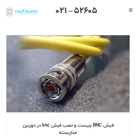
Ski
021 – 52605
Toggle
t
Navigation
conten
صفحه اصلی
گرنداستریم
یالینک
میکروتیک
هایک ویژن
داهوا
تیاندی
درباره ما
فیش BNC چیست و نصب فیش bnc در دوربین
مداربسته