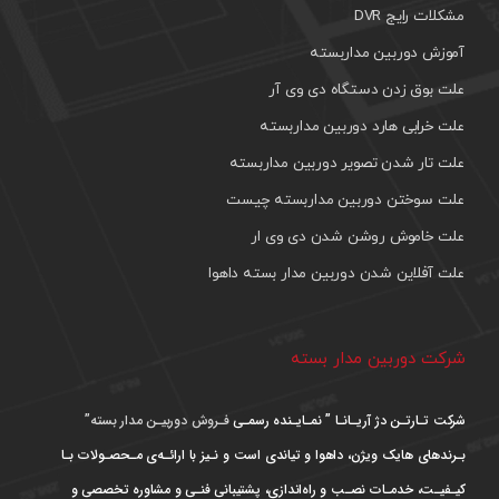
مشکلات رایج DVR
آموزش دوربین مداربسته
علت بوق زدن دستگاه دی وی آر
علت خرابی هارد دوربین مداربسته
علت تار شدن تصویر دوربین مداربسته
علت سوختن دوربین مداربسته چیست
علت خاموش روشن شدن دی وی ار
علت آفلاین شدن دوربین مدار بسته داهوا
شرکت دوربین مدار بسته
شرکت تـارتـن دژ آریـانـا ” نمـایـنده رسمـی
فـروش دوربیـن مدار بسته”
بـرندهای هایک ویژن، داهوا و تیاندی است و نـیز با ارائـه‌ی مـحصـولات بـا
کیـفیـت، خدمـات نصـب و راه‌اندازی، پشتیبانی فنـی و مشاوره تخصصی و