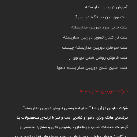
آموزش دوربین مداربسته
علت بوق زدن دستگاه دی وی آر
علت خرابی هارد دوربین مداربسته
علت تار شدن تصویر دوربین مداربسته
علت سوختن دوربین مداربسته چیست
علت خاموش روشن شدن دی وی ار
علت آفلاین شدن دوربین مدار بسته داهوا
شرکت دوربین مدار بسته
شرکت تـارتـن دژ آریـانـا ” نمـایـنده رسمـی
فـروش دوربیـن مدار بسته”
بـرندهای هایک ویژن، داهوا و تیاندی است و نـیز با ارائـه‌ی مـحصـولات بـا
کیـفیـت، خدمـات نصـب و راه‌اندازی، پشتیبانی فنـی و مشاوره تخصصی و
رایـگان، تـجربه‌ای مطمئـن و حـرفـه‌ای در زمینه سیستم‌های نظارت تصویری به