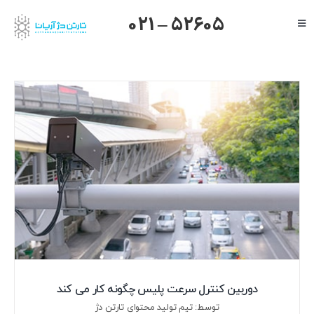
Ski
021 – 52605
Toggle
t
Navigation
conten
صفحه اصلی
گرنداستریم
یالینک
میکروتیک
هایک ویژن
داهوا
تیاندی
درباره ما
دوربین کنترل سرعت پلیس چگونه کار می کند
توسط: تیم تولید محتوای تارتن دژ