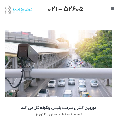
Ski
021 – 52605
Toggle
t
Navigation
conten
صفحه اصلی
گرنداستریم
یالینک
میکروتیک
هایک ویژن
داهوا
تیاندی
درباره ما
دوربین کنترل سرعت پلیس چگونه کار می کند
توسط: تیم تولید محتوای تارتن دژ