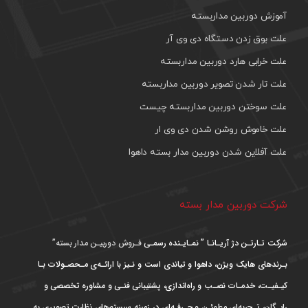
آموزش دوربین مداربسته
علت بوق زدن دستگاه دی وی آر
علت خرابی هارد دوربین مداربسته
علت تار شدن تصویر دوربین مداربسته
علت سوختن دوربین مداربسته چیست
علت خاموش روشن شدن دی وی ار
علت آفلاین شدن دوربین مدار بسته داهوا
شرکت دوربین مدار بسته
شرکت تـارتـن دژ آریـانـا ” نمـایـنده رسمـی
فـروش دوربیـن مدار بسته”
بـرندهای هایک ویژن، داهوا و تیاندی است و نـیز با ارائـه‌ی مـحصـولات بـا
کیـفیـت، خدمـات نصـب و راه‌اندازی، پشتیبانی فنـی و مشاوره تخصصی و
رایـگان، تـجربه‌ای مطمئـن و حـرفـه‌ای در زمینه سیستم‌های نظارت تصویری به