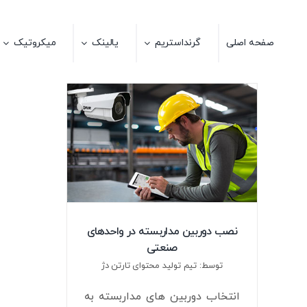
Ski
t
صفحه اصلی
گرنداستریم
یالینک
میکروتیک
conten
نصب دوربین مداربسته در واحدهای
صنعتی
توسط: تیم تولید محتوای تارتن دژ
انتخاب دوربین های مداربسته به