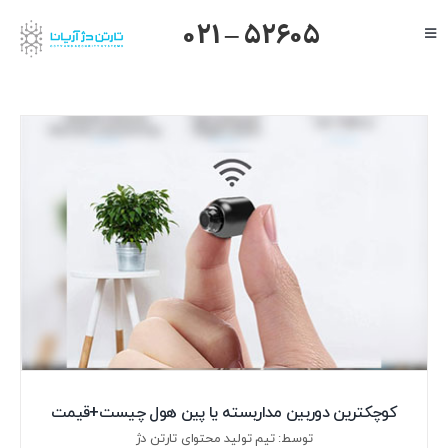
Ski
021 – 52605
Toggle
t
Navigation
conten
صفحه اصلی
گرنداستریم
یالینک
میکروتیک
هایک ویژن
داهوا
تیاندی
درباره ما
کوچکترین دوربین مداربسته یا پین هول چیست+قیمت
توسط: تیم تولید محتوای تارتن دژ