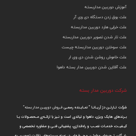
آموزش دوربین مداربسته
علت بوق زدن دستگاه دی وی آر
علت خرابی هارد دوربین مداربسته
علت تار شدن تصویر دوربین مداربسته
علت سوختن دوربین مداربسته چیست
علت خاموش روشن شدن دی وی ار
علت آفلاین شدن دوربین مدار بسته داهوا
شرکت دوربین مدار بسته
شرکت تـارتـن دژ آریـانـا ” نمـایـنده رسمـی
فـروش دوربیـن مدار بسته”
بـرندهای هایک ویژن، داهوا و تیاندی است و نـیز با ارائـه‌ی مـحصـولات بـا
کیـفیـت، خدمـات نصـب و راه‌اندازی، پشتیبانی فنـی و مشاوره تخصصی و
رایـگان، تـجربه‌ای مطمئـن و حـرفـه‌ای در زمینه سیستم‌های نظارت تصویری به