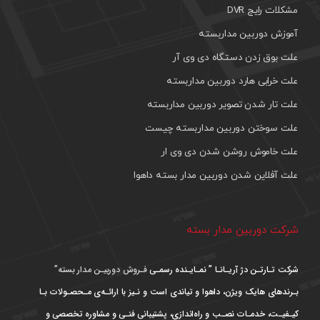
مشکلات رایج DVR
آموزش دوربین مداربسته
علت بوق زدن دستگاه دی وی آر
علت خرابی هارد دوربین مداربسته
علت تار شدن تصویر دوربین مداربسته
علت سوختن دوربین مداربسته چیست
علت خاموش روشن شدن دی وی ار
علت آفلاین شدن دوربین مدار بسته داهوا
شرکت دوربین مدار بسته
شرکت تـارتـن دژ آریـانـا ” نمـایـنده رسمـی
فـروش دوربیـن مدار بسته”
بـرندهای هایک ویژن، داهوا و تیاندی است و نـیز با ارائـه‌ی مـحصـولات بـا
کیـفیـت، خدمـات نصـب و راه‌اندازی، پشتیبانی فنـی و مشاوره تخصصی و