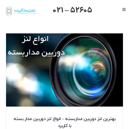
Ski
021 – 52605
Toggle
t
Navigation
conten
صفحه اصلی
گرنداستریم
یالینک
میکروتیک
هایک ویژن
داهوا
تیاندی
درباره ما
بهترین لنز دوربین مداربسته – انواع لنز دوربین مدار بسته
با کاربرد