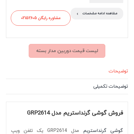
›
مشاهده ادامه مشخصات
مشاوره رایگان 02152605
لیست قیمت دوربین مدار بسته
توضیحات
توضیحات تکمیلی
فروش گوشی گرنداستریم مدل GRP2614
گوشی گرنداستریم
مدل GRP2614 یک تلفن ویپ