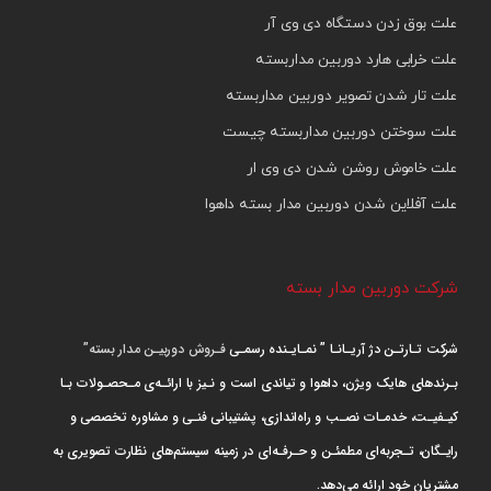
علت بوق زدن دستگاه دی وی آر
علت خرابی هارد دوربین مداربسته
علت تار شدن تصویر دوربین مداربسته
علت سوختن دوربین مداربسته چیست
علت خاموش روشن شدن دی وی ار
علت آفلاین شدن دوربین مدار بسته داهوا
شرکت دوربین مدار بسته
شرکت تـارتـن دژ آریـانـا ” نمـایـنده رسمـی
فـروش دوربیـن مدار بسته”
بـرندهای هایک ویژن، داهوا و تیاندی است و نـیز با ارائـه‌ی مـحصـولات بـا
کیـفیـت، خدمـات نصـب و راه‌اندازی، پشتیبانی فنـی و مشاوره تخصصی و
رایـگان، تـجربه‌ای مطمئـن و حـرفـه‌ای در زمینه سیستم‌های نظارت تصویری به
مشتریان خود ارائه می‌دهد.