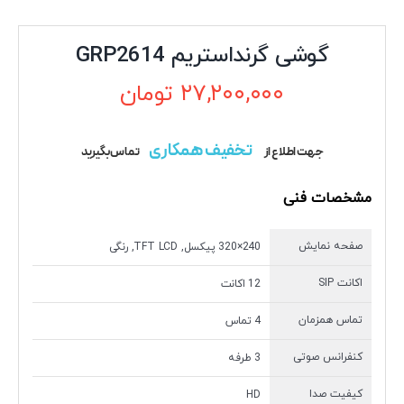
گوشی گرنداستریم GRP2614
۲۷,۲۰۰,۰۰۰
تومان
تخفیف همکاری
جهت اطلاع از
تماس بگیرید
مشخصات فنی
صفحه نمایش
240×320 پیکسل, TFT LCD, رنگی
اکانت SIP
12 اکانت
تماس همزمان
4 تماس
کنفرانس صوتی
3 طرفه
کیفیت صدا
HD