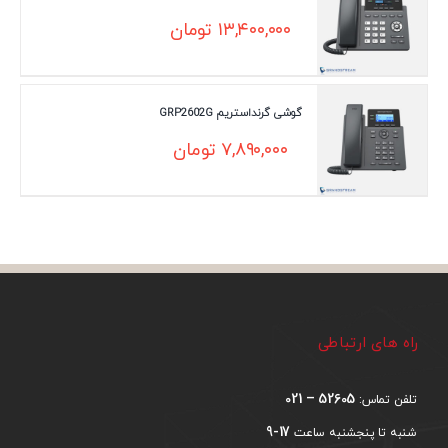
۱۳,۴۰۰,۰۰۰
تومان
گوشی گرنداستریم GRP2602G
۷,۸۹۰,۰۰۰
تومان
راه های ارتباطی
52605 – 021
تلفن تماس:
17-9
شنبه تا پنجشنبه ساعت