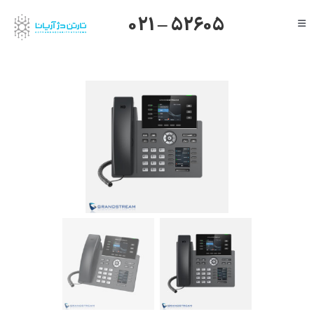
Ski
021 – 52605
Toggle
t
Navigation
conten
صفحه اصلی
گرنداستریم
یالینک
میکروتیک
هایک ویژن
داهوا
تیاندی
درباره ما