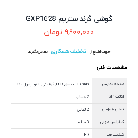
گوشی گرنداستریم GXP1628
۹,۹۰۰,۰۰۰
تومان
تخفیف همکاری
جهت اطلاع از
تماس بگیرید
مشخصات فنی
صفحه نمایش
48×132 پیکسل, LCD, گرافیکی, با نور پس‌زمینه
اکانت SIP
2 حساب
تماس همزمان
2 تماس
کنفرانس صوتی
3 طرفه
کیفیت صدا
HD