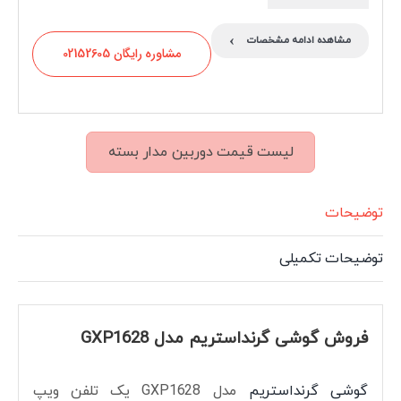
›
مشاهده ادامه مشخصات
مشاوره رایگان 02152605
لیست قیمت دوربین مدار بسته
توضیحات
توضیحات تکمیلی
فروش گوشی گرنداستریم مدل GXP1628
گوشی گرنداستریم
مدل GXP1628 یک تلفن ویپ