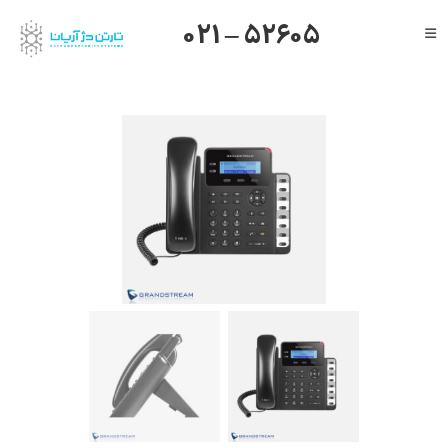
Ski
021 – 52605
Toggle
t
Navigation
conten
صفحه اصلی
گرنداستریم
یالینک
میکروتیک
هایک ویژن
داهوا
تیاندی
درباره ما