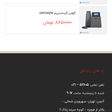
گوشی گرنداستریم GRP2602W
۸,۶۵۰,۰۰۰
تومان
راه های ارتباطی
52605 – 021
تلفن تماس:
17-9
شنبه تا پنجشنبه ساعت
آدرس: تهران- سهروردی شمالی –
1
بالاتر از هویزه – کوچه سرمد پلاک