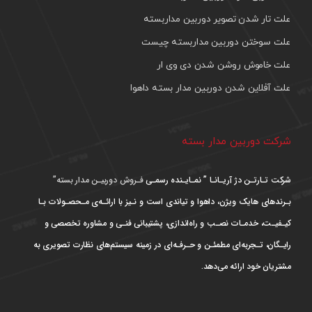
علت تار شدن تصویر دوربین مداربسته
علت سوختن دوربین مداربسته چیست
علت خاموش روشن شدن دی وی ار
علت آفلاین شدن دوربین مدار بسته داهوا
شرکت دوربین مدار بسته
شرکت تـارتـن دژ آریـانـا ” نمـایـنده رسمـی
فـروش دوربیـن مدار بسته”
بـرندهای هایک ویژن، داهوا و تیاندی است و نـیز با ارائـه‌ی مـحصـولات بـا
کیـفیـت، خدمـات نصـب و راه‌اندازی، پشتیبانی فنـی و مشاوره تخصصی و
رایـگان، تـجربه‌ای مطمئـن و حـرفـه‌ای در زمینه سیستم‌های نظارت تصویری به
مشتریان خود ارائه می‌دهد.