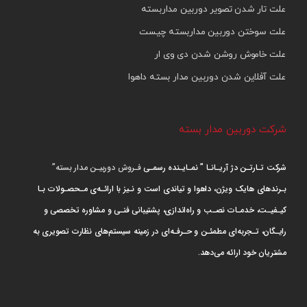
علت تار شدن تصویر دوربین مداربسته
علت سوختن دوربین مداربسته چیست
علت خاموش روشن شدن دی وی ار
علت آفلاین شدن دوربین مدار بسته داهوا
شرکت دوربین مدار بسته
شرکت تـارتـن دژ آریـانـا ” نمـایـنده رسمـی
فـروش دوربیـن مدار بسته”
بـرندهای هایک ویژن، داهوا و تیاندی است و نـیز با ارائـه‌ی مـحصـولات بـا
کیـفیـت، خدمـات نصـب و راه‌اندازی، پشتیبانی فنـی و مشاوره تخصصی و
رایـگان، تـجربه‌ای مطمئـن و حـرفـه‌ای در زمینه سیستم‌های نظارت تصویری به
مشتریان خود ارائه می‌دهد.