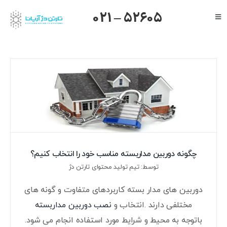
Ski
021 – 52605
Toggle
t
Navigation
conten
صفحه اصلی
گرنداستریم
یالینک
میکروتیک
هایک ویژن
داهوا
چگونه دوربین مداربسته مناسب خود را انتخاب کنیم؟
تیاندی
توسط: تیم تولید محتوای تارتن دژ
درباره ما
دوربین های مدار بسته کاربردهای متفاوت و گونه های
مختلفی دارند .انتخاب و
نصب دوربین مداربسته
باتوجه به محیط و شرایط مورد استفاده انجام می شود.