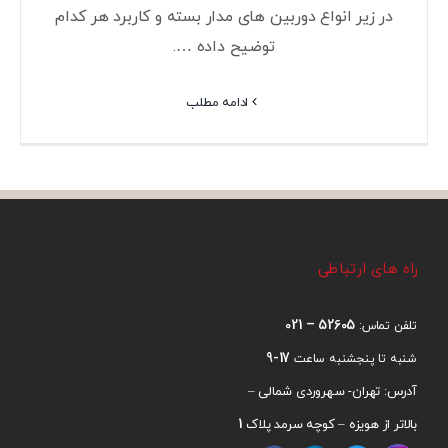
در زیر انواع دوربین های مدار بسته و کاربرد هر کدام
توضیح داده ….
ادامه مطلب
راه های ارتباطی
52605 – 021
تلفن تماس:
17-9
شنبه تا پنجشنبه ساعت
آدرس: تهران- سهروردی شمالی –
1
بالاتر از هویزه – کوچه سرمد پلاک