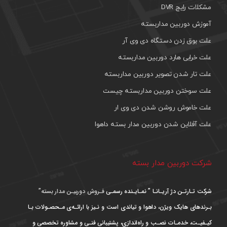
مشکلات رایج DVR
آموزش دوربین مداربسته
علت بوق زدن دستگاه دی وی آر
علت خرابی هارد دوربین مداربسته
علت تار شدن تصویر دوربین مداربسته
علت سوختن دوربین مداربسته چیست
علت خاموش روشن شدن دی وی ار
علت آفلاین شدن دوربین مدار بسته داهوا
شرکت دوربین مدار بسته
شرکت تـارتـن دژ آریـانـا ” نمـایـنده رسمـی
فـروش دوربیـن مدار بسته”
بـرندهای هایک ویژن، داهوا و تیاندی است و نـیز با ارائـه‌ی مـحصـولات بـا
کیـفیـت، خدمـات نصـب و راه‌اندازی، پشتیبانی فنـی و مشاوره تخصصی و