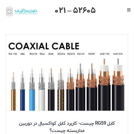
Ski
021 – 52605
Toggle
t
Navigation
conten
صفحه اصلی
گرنداستریم
یالینک
میکروتیک
هایک ویژن
داهوا
تیاندی
درباره ما
کابل RG59 چیست- کاربرد کابل کواکسیال در دوربین
مداربسته چیست؟