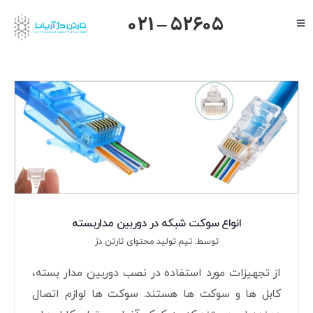
Ski
021 – 52605
Toggle
t
Navigation
conten
صفحه اصلی
گرنداستریم
یالینک
میکروتیک
هایک ویژن
داهوا
تیاندی
انواع سوکت شبکه در دوربین مداربسته
توسط: تیم تولید محتوای تارتن دژ
درباره ما
از تجهیزات مورد استفاده در نصب دوربین مدار بسته،
کابل ها و سوکت ها هستند. سوکت ها لوازم اتصال