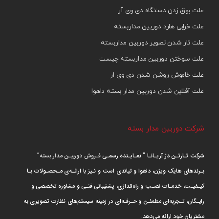
علت بوق زدن دستگاه دی وی آر
علت خرابی هارد دوربین مداربسته
علت تار شدن تصویر دوربین مداربسته
علت سوختن دوربین مداربسته چیست
علت خاموش روشن شدن دی وی ار
علت آفلاین شدن دوربین مدار بسته داهوا
شرکت دوربین مدار بسته
شرکت تـارتـن دژ آریـانـا ” نمـایـنده رسمـی
فـروش دوربیـن مدار بسته”
بـرندهای هایک ویژن، داهوا و تیاندی است و نـیز با ارائـه‌ی مـحصـولات بـا
کیـفیـت، خدمـات نصـب و راه‌اندازی، پشتیبانی فنـی و مشاوره تخصصی و
رایـگان، تـجربه‌ای مطمئـن و حـرفـه‌ای در زمینه سیستم‌های نظارت تصویری به
مشتریان خود ارائه می‌دهد.