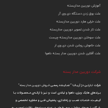
آموزش دوربین مداربسته
علت بوق زدن دستگاه دی وی آر
علت خرابی هارد دوربین مداربسته
علت تار شدن تصویر دوربین مداربسته
علت سوختن دوربین مداربسته چیست
علت خاموش روشن شدن دی وی ار
علت آفلاین شدن دوربین مدار بسته داهوا
شرکت دوربین مدار بسته
شرکت تـارتـن دژ آریـانـا ” نمـایـنده رسمـی
فـروش دوربیـن مدار بسته”
بـرندهای هایک ویژن، داهوا و تیاندی است و نـیز با ارائـه‌ی مـحصـولات بـا
کیـفیـت، خدمـات نصـب و راه‌اندازی، پشتیبانی فنـی و مشاوره تخصصی و
رایـگان، تـجربه‌ای مطمئـن و حـرفـه‌ای در زمینه سیستم‌های نظارت تصویری به