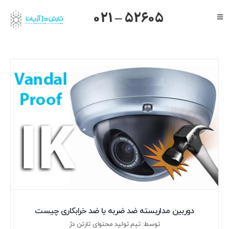
Ski
021 – 52605
Toggle
t
Navigation
conten
صفحه اصلی
گرنداستریم
یالینک
میکروتیک
هایک ویژن
داهوا
تیاندی
درباره ما
دوربین مداربسته ضد ضربه یا ضد خرابکاری چیست
توسط: تیم تولید محتوای تارتن دژ