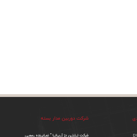
دی
شرکت دوربین مدار بسته
شرکت تـارتـن دژ آریـانـا ” نمـایـنده رسمـی