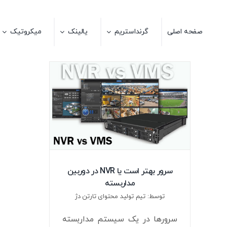
Ski
t
صفحه اصلی
گرنداستریم
یالینک
میکروتیک
conten
سرور بهتر است یا NVR در دوربین
مداربسته
توسط: تیم تولید محتوای تارتن دژ
سرورها در یک سیستم مداربسته