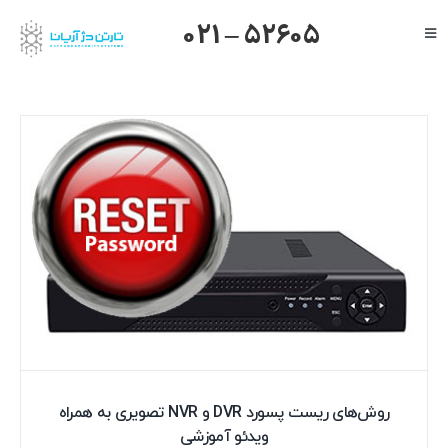
Ski
021 – 52605
Toggle
t
Navigation
conten
صفحه اصلی
گرنداستریم
یالینک
میکروتیک
هایک ویژن
داهوا
تیاندی
درباره ما
روش‌های ریست پسورد DVR و NVR تصویری به همراه
ویدئو آموزشی