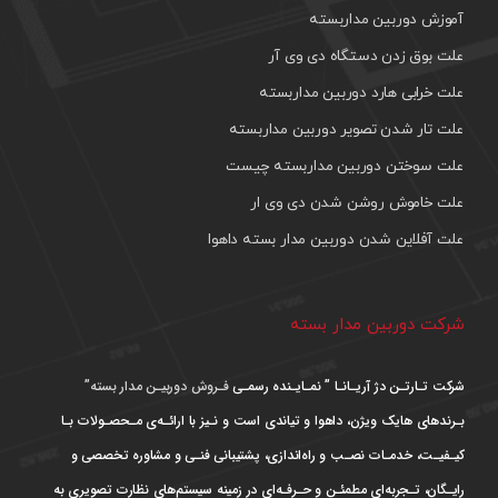
آموزش دوربین مداربسته
علت بوق زدن دستگاه دی وی آر
علت خرابی هارد دوربین مداربسته
علت تار شدن تصویر دوربین مداربسته
علت سوختن دوربین مداربسته چیست
علت خاموش روشن شدن دی وی ار
علت آفلاین شدن دوربین مدار بسته داهوا
شرکت دوربین مدار بسته
شرکت تـارتـن دژ آریـانـا ” نمـایـنده رسمـی
فـروش دوربیـن مدار بسته”
بـرندهای هایک ویژن، داهوا و تیاندی است و نـیز با ارائـه‌ی مـحصـولات بـا
کیـفیـت، خدمـات نصـب و راه‌اندازی، پشتیبانی فنـی و مشاوره تخصصی و
رایـگان، تـجربه‌ای مطمئـن و حـرفـه‌ای در زمینه سیستم‌های نظارت تصویری به