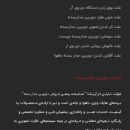
علت بوق زدن دستگاه دی وی آر
علت خرابی هارد دوربین مداربسته
علت تار شدن تصویر دوربین مداربسته
علت سوختن دوربین مداربسته چیست
علت خاموش روشن شدن دی وی ار
علت آفلاین شدن دوربین مدار بسته داهوا
شرکت دوربین مدار بسته
شرکت تـارتـن دژ آریـانـا ” نمـایـنده رسمـی
فـروش دوربیـن مدار بسته”
بـرندهای هایک ویژن، داهوا و تیاندی است و نـیز با ارائـه‌ی مـحصـولات بـا
کیـفیـت، خدمـات نصـب و راه‌اندازی، پشتیبانی فنـی و مشاوره تخصصی و
رایـگان، تـجربه‌ای مطمئـن و حـرفـه‌ای در زمینه سیستم‌های نظارت تصویری به
مشتریان خود ارائه می‌دهد.