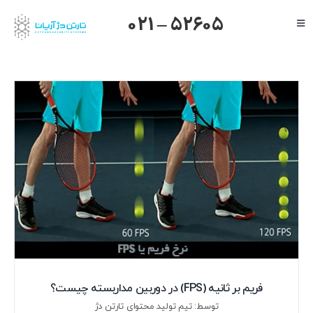
Ski
021 – 52605
Toggle
t
Navigation
conten
صفحه اصلی
گرنداستریم
یالینک
میکروتیک
هایک ویژن
داهوا
تیاندی
درباره ما
فریم بر ثانیه (FPS) در دوربین مداربسته چیست؟
توسط: تیم تولید محتوای تارتن دژ