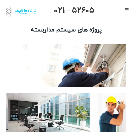
Ski
021 – 52605
Toggle
t
Navigation
conten
صفحه اصلی
پروژه های سیستم مداربسته
گرنداستریم
یالینک
میکروتیک
هایک ویژن
داهوا
تیاندی
درباره ما