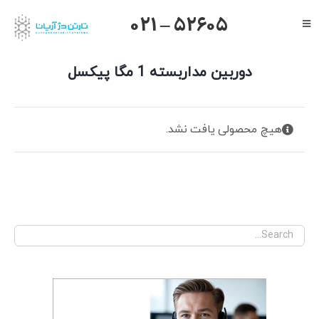
Ski
021 – 52605
Toggle
t
Navigation
conten
صفحه اصلی
دوربین مداربسته 1 مگا پیکسل
گرنداستریم
یالینک
هیچ محصولی یافت نشد.
میکروتیک
هایک ویژن
داهوا
تیاندی
درباره ما