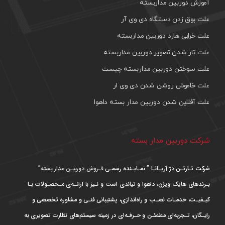
آموزش دوربین مداربسته
علت بوق زدن دستگاه دی وی آر
علت خرابی هارد دوربین مداربسته
علت تار شدن تصویر دوربین مداربسته
علت سوختن دوربین مداربسته چیست
علت خاموش روشن شدن دی وی ار
علت آفلاین شدن دوربین مدار بسته داهوا
شرکت دوربین مدار بسته
شرکت تـارتـن دژ آریـانـا ” نمـایـنده رسمـی
فـروش دوربیـن مدار بسته”
بـرندهای هایک ویژن، داهوا و تیاندی است و نـیز با ارائـه‌ی مـحصـولات بـا
کیـفیـت، خدمـات نصـب و راه‌اندازی، پشتیبانی فنـی و مشاوره تخصصی و
رایـگان، تـجربه‌ای مطمئـن و حـرفـه‌ای در زمینه سیستم‌های نظارت تصویری به