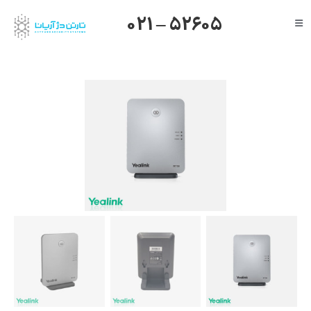
Ski
021 – 52605
Toggle
t
Navigation
conten
صفحه اصلی
گرنداستریم
یالینک
میکروتیک
هایک ویژن
داهوا
تیاندی
درباره ما