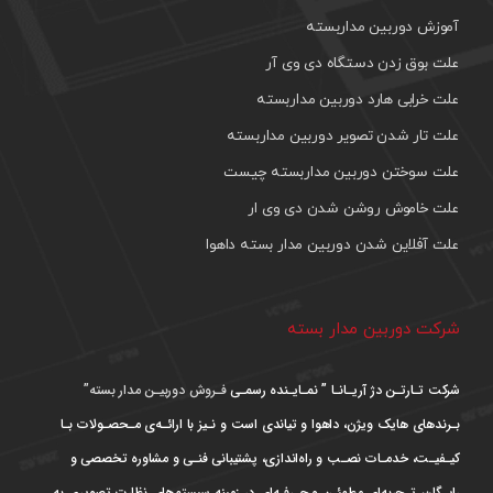
آموزش دوربین مداربسته
علت بوق زدن دستگاه دی وی آر
علت خرابی هارد دوربین مداربسته
علت تار شدن تصویر دوربین مداربسته
علت سوختن دوربین مداربسته چیست
علت خاموش روشن شدن دی وی ار
علت آفلاین شدن دوربین مدار بسته داهوا
شرکت دوربین مدار بسته
شرکت تـارتـن دژ آریـانـا ” نمـایـنده رسمـی
فـروش دوربیـن مدار بسته”
بـرندهای هایک ویژن، داهوا و تیاندی است و نـیز با ارائـه‌ی مـحصـولات بـا
کیـفیـت، خدمـات نصـب و راه‌اندازی، پشتیبانی فنـی و مشاوره تخصصی و
رایـگان، تـجربه‌ای مطمئـن و حـرفـه‌ای در زمینه سیستم‌های نظارت تصویری به