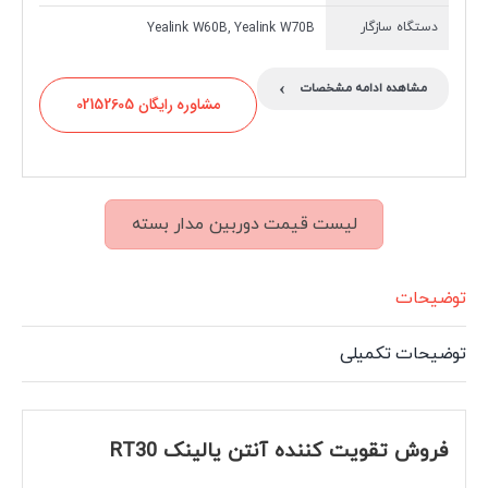
دستگاه سازگار
Yealink W60B, Yealink W70B
›
مشاهده ادامه مشخصات
مشاوره رایگان 02152605
لیست قیمت دوربین مدار بسته
توضیحات
توضیحات تکمیلی
فروش تقویت کننده آنتن یالینک RT30