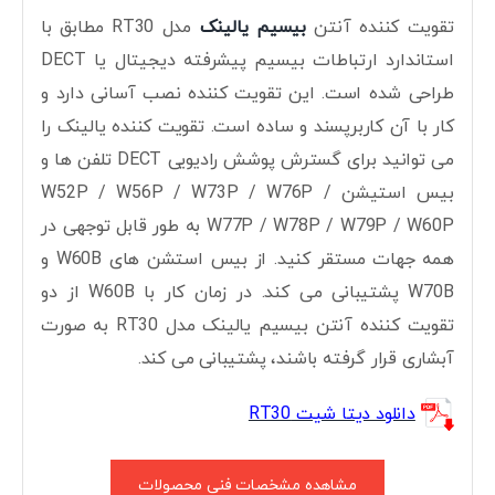
تقویت کننده آنتن
بیسیم یالینک
مدل RT30 مطابق با
استاندارد ارتباطات بیسیم پیشرفته دیجیتال یا DECT
طراحی شده است. این تقویت کننده نصب آسانی دارد و
کار با آن کاربرپسند و ساده است. تقویت کننده یالینک را
می توانید برای گسترش پوشش رادیویی DECT تلفن ها و
بیس استیشن W52P / W56P / W73P / W76P /
W77P / W78P / W79P / W60P به طور قابل توجهی در
همه جهات مستقر کنید. از بیس استشن های W60B و
W70B پشتیبانی می کند. در زمان کار با W60B از دو
تقویت کننده آنتن بیسیم یالینک مدل RT30 به صورت
آبشاری قرار گرفته باشند، پشتیبانی می کند.
دانلود دیتا شیت RT30
مشاهده مشخصات فنی محصولات