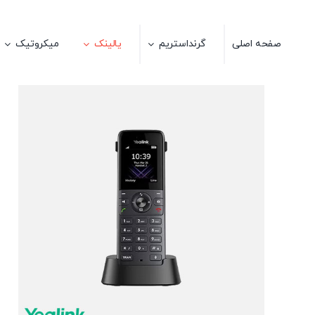
Ski
t
صفحه اصلی
گرنداستریم
یالینک
میکروتیک
conten