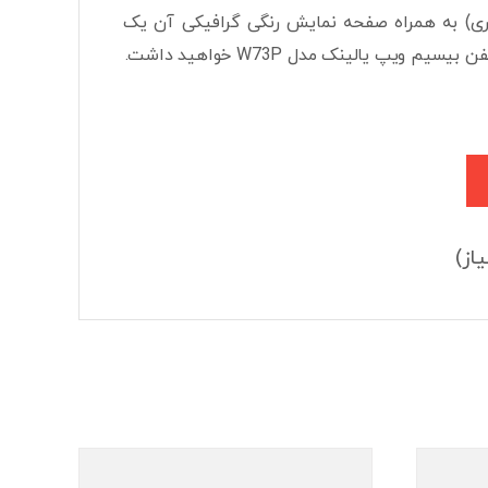
قابل اعتماد (تکنولوژی رمزگذاری) به همراه صفحه نمایش رنگی گرافیکی آن یک
یپ یالینک مدل W73P خواهید داشت.