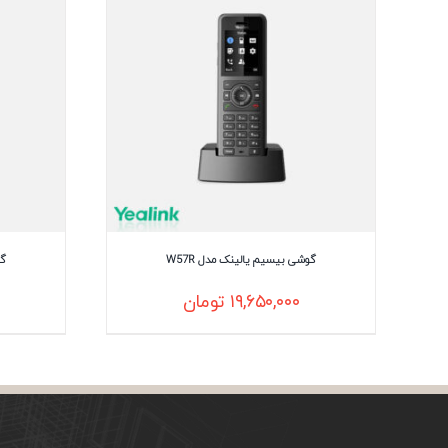
گوشی بیسیم یالینک مدل W57R
گو
۱۹,۶۵۰,۰۰۰
تومان