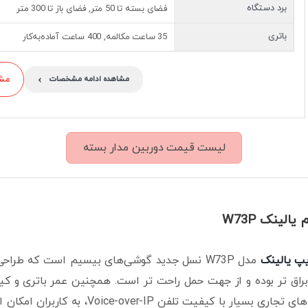
برد دستگاه
فضای بسته تا 50 متر, فضای باز تا 300 متر
باتری
35 ساعت مکالمه, 400 ساعت آماده‌به‌کار
›
مشاو
مشاهده ادامه مشخصات
لیست قیمت دوربین مدار بسته
لینک W73P
پ یالینک
مدل W73P نسل جدید گوشی‌های بیسیم است که طراح
راق تر بوده و از جهت حمل راحت تر است. همچنین عمر باتری و کیفی
سیم با ویژگی های تجاری بسیار با کی