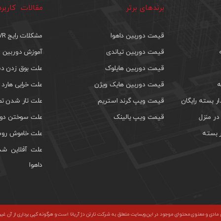
برندهای برتر
مقالات کاربر
قیمت دوربین داهوا
مشکلات رایج DVR
قیمت دوربین تیاندی
آموزش دوربین م
قیمت دوربین هایلوک
علت بوق زدن دس
ه
قیمت دوربین هایک ویژن
علت خرابی هارد 
 بسته رایگان
قیمت ویپ گرند استریم
علت تار شدن تص
ر منزل
قیمت ویپ یالینک
علت سوختن دور
 بسته
علت خاموش روش
علت آفلاین شد
داهوا
ادی و معنوی محتوای موجود در این وبسایت متعلق به شرکت تارتن دژ آریانا است و هرگونه کپی برداری از آن غی