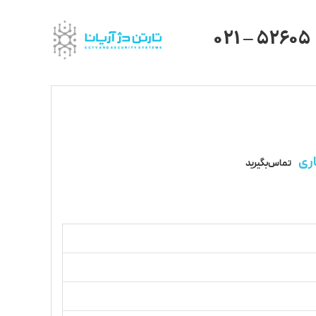
021 – 52605
ری
تماس بگیرید