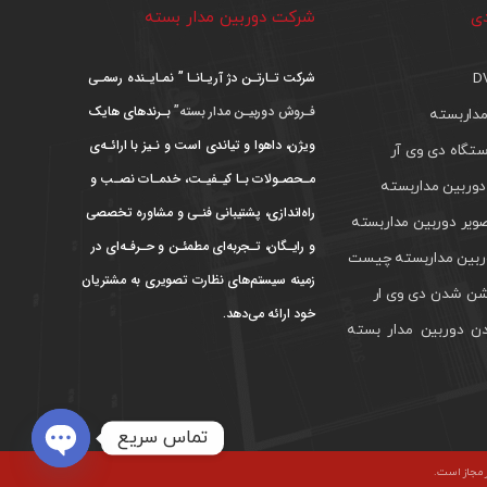
دی
شرکت دوربین مدار بسته
شرکت تـارتـن دژ آریـانـا ” نمـایـنده رسمـی
فـروش دوربیـن مدار بسته”
بـرندهای هایک
داربسته
ویژن، داهوا و تیاندی است و نـیز با ارائـه‌ی
تگاه دی وی آر
مـحصـولات بـا کیـفیـت، خدمـات نصـب و
دوربین مداربسته
راه‌اندازی، پشتیبانی فنـی و مشاوره تخصصی
ویر دوربین مداربسته
و رایـگان، تـجربه‌ای مطمئـن و حـرفـه‌ای در
بین مداربسته چیست
زمینه سیستم‌های نظارت تصویری به مشتریان
ن شدن دی وی ار
خود ارائه می‌دهد.
ن دوربین مدار بسته
تماس سریع
ر مجاز است.
pen chaty