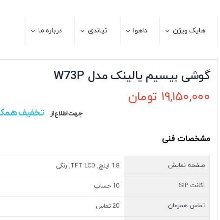
هایک ویژن
داهوا
تیاندی
درباره ما
گوشی بیسیم یالینک مدل W73P
۱۹,۱۵۰,۰۰۰
تومان
تخفیف همکا
جهت اطلاع از
مشخصات فنی
صفحه نمایش
1.8 اینچ, TFT LCD, رنگی
اکانت SIP
10 حساب
تماس همزمان
20 تماس