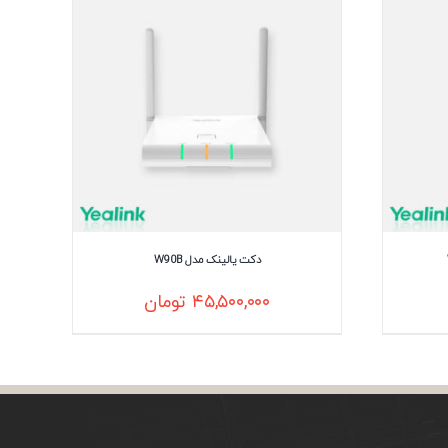
دکت یالینک مدل W90B
۴۵,۵۰۰,۰۰۰
تومان