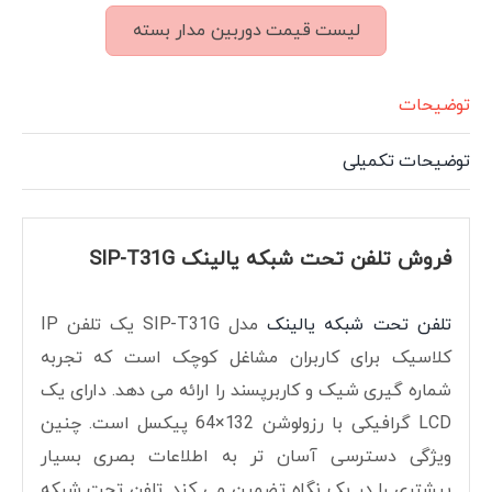
لیست قیمت دوربین مدار بسته
توضیحات
توضیحات تکمیلی
فروش تلفن تحت شبکه یالینک SIP-T31G
تلفن تحت شبکه یالینک
مدل SIP-T31G یک تلفن IP
کلاسیک برای کاربران مشاغل کوچک است که تجربه
شماره گیری شیک و کاربرپسند را ارائه می دهد. دارای یک
LCD گرافیکی با رزولوشن 132×64 پیکسل است. چنین
ویژگی دسترسی آسان تر به اطلاعات بصری بسیار
بیشتری را در یک نگاه تضمین می کند. تلفن تحت شبکه