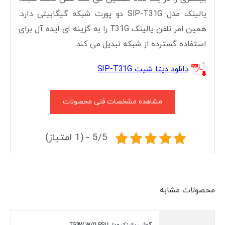
یالینک مدل SIP-T31G دو پورت شبکه گیگابیتی دارد.
همین امر تلفن یالینک T31G را به گزینه ای ایده آل برای
استفاده گسترده از شبکه تبدیل می کند.
دانلود دیتا شیت SIP-T31G
مشاهده مشخصات فنی محصولات
5/5 - (1 امتیاز)
محصولات مشابه
گوشی یالینک مدل T53W W/O PSU