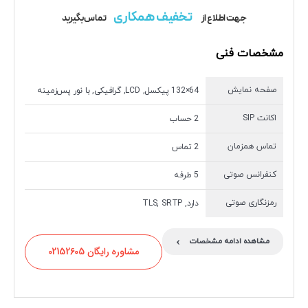
تخفیف همکاری
جهت اطلاع از
تماس بگیرید
مشخصات فنی
صفحه نمایش
64×132 پیکسل, LCD, گرافیکی, با نور پس‌زمینه
اکانت SIP
2 حساب
تماس همزمان
2 تماس
کنفرانس صوتی
5 طرفه
رمزنگاری صوتی
دارد, TLS, SRTP
›
مشاهده ادامه مشخصات
مشاوره رایگان 02152605