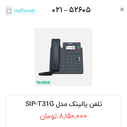
Ski
021 – 52605
Toggle
t
Navigation
conten
صفحه اصلی
گرنداستریم
یالینک
میکروتیک
هایک ویژن
داهوا
تیاندی
درباره ما
تلفن یالینک مدل SIP-T31G
۸,۱۵۰,۰۰۰
تومان