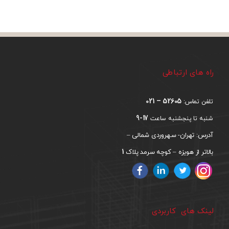
راه های ارتباطی
52605 – 021
تلفن تماس:
17-9
شنبه تا پنجشنبه ساعت
آدرس: تهران- سهروردی شمالی –
1
بالاتر از هویزه – کوچه سرمد پلاک
لینک های کاربردی