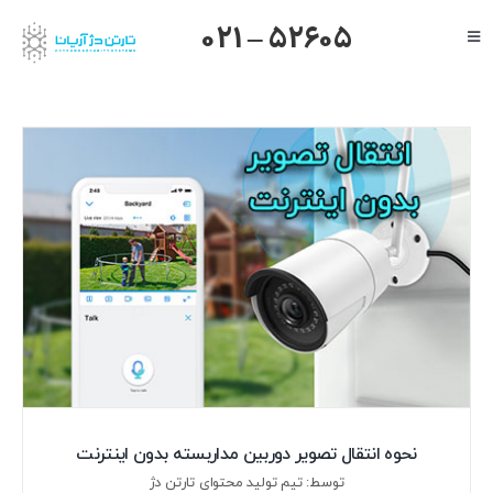
Ski
021 – 52605
Toggle
t
Navigation
conten
صفحه اصلی
گرنداستریم
یالینک
میکروتیک
هایک ویژن
داهوا
تیاندی
درباره ما
نحوه انتقال تصویر دوربین مداربسته بدون اینترنت
توسط: تیم تولید محتوای تارتن دژ