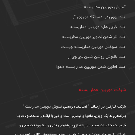
آموزش دوربین مداربسته
علت بوق زدن دستگاه دی وی آر
علت خرابی هارد دوربین مداربسته
علت تار شدن تصویر دوربین مداربسته
علت سوختن دوربین مداربسته چیست
علت خاموش روشن شدن دی وی ار
علت آفلاین شدن دوربین مدار بسته داهوا
شرکت دوربین مدار بسته
شرکت تـارتـن دژ آریـانـا ” نمـایـنده رسمـی
فـروش دوربیـن مدار بسته”
بـرندهای هایک ویژن، داهوا و تیاندی است و نـیز با ارائـه‌ی مـحصـولات بـا
کیـفیـت، خدمـات نصـب و راه‌اندازی، پشتیبانی فنـی و مشاوره تخصصی و
رایـگان، تـجربه‌ای مطمئـن و حـرفـه‌ای در زمینه سیستم‌های نظارت تصویری به