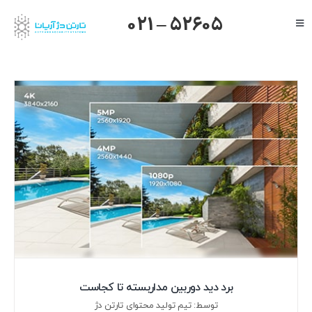
Ski
021 – 52605
Toggle
t
Navigation
conten
صفحه اصلی
گرنداستریم
یالینک
میکروتیک
هایک ویژن
داهوا
تیاندی
درباره ما
برد دید دوربین مداربسته تا کجاست
توسط: تیم تولید محتوای تارتن دژ