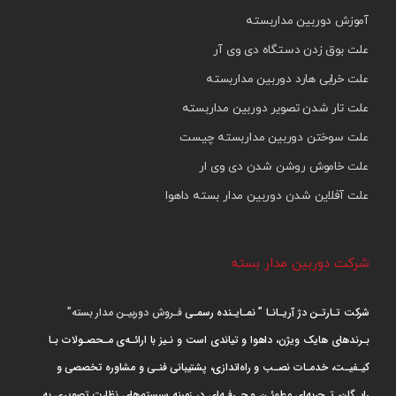
آموزش دوربین مداربسته
علت بوق زدن دستگاه دی وی آر
علت خرابی هارد دوربین مداربسته
علت تار شدن تصویر دوربین مداربسته
علت سوختن دوربین مداربسته چیست
علت خاموش روشن شدن دی وی ار
علت آفلاین شدن دوربین مدار بسته داهوا
شرکت دوربین مدار بسته
شرکت تـارتـن دژ آریـانـا ” نمـایـنده رسمـی
فـروش دوربیـن مدار بسته”
بـرندهای هایک ویژن، داهوا و تیاندی است و نـیز با ارائـه‌ی مـحصـولات بـا
کیـفیـت، خدمـات نصـب و راه‌اندازی، پشتیبانی فنـی و مشاوره تخصصی و
رایـگان، تـجربه‌ای مطمئـن و حـرفـه‌ای در زمینه سیستم‌های نظارت تصویری به